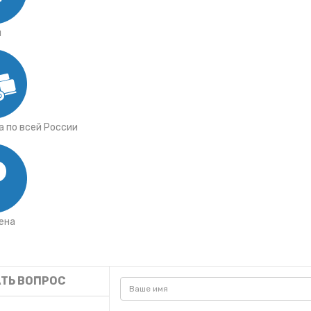
я
 по всей России
ена
ТЬ ВОПРОС