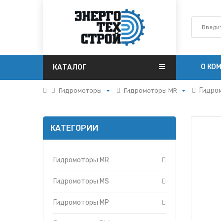
О КО
КАТАЛОГ
Гидро
Гидромоторы
Гидромоторы MR
Поршневая
Гидромоторы MP
Турбокомпрессоры
Гидромоторы MR
КАТЕГОРИИ
Запчасти Т-170
Гидромоторы MS
Фильтры
Гидромоторы RW
Гидромоторы
Гидромоторы MR
Гидрораспределители
Насосы
Гидромоторы MS
Топливные баки
Гидромоторы MP
Запчасти ДЗ-98
Вкладыши