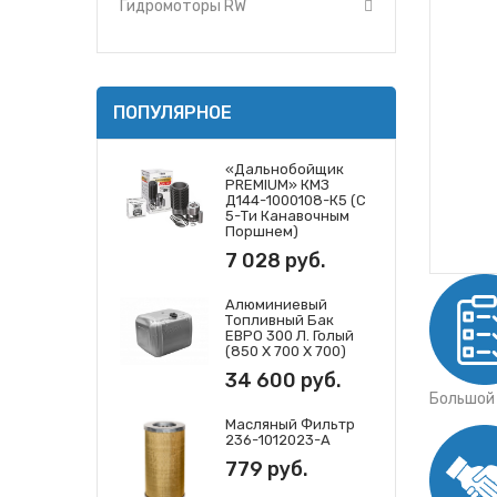
Гидромоторы RW
Утеплители капота
О компании
Прайс-листы
Доставка
ПОПУЛЯРНОЕ
Контакты
«Дальнобойщик
PREMIUM» КМЗ
Д144-1000108-К5 (с
5-Ти Канавочным
Поршнем)
7 028 руб.
Алюминиевый
Топливный Бак
ЕВРО 300 Л. Голый
(850 Х 700 Х 700)
34 600 руб.
Большой
Масляный Фильтр
236-1012023-А
779 руб.