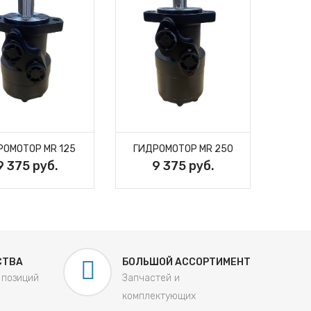
РОМОТОР MR 125
ГИДРОМОТОР MR 250
ГИД
9 375 руб.
9 375 руб.
СТВА
БОЛЬШОЙ АССОРТИМЕНТ
 позиций
Запчастей и
комплектующих