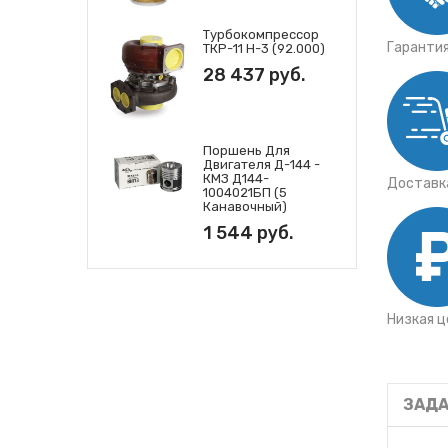
Турбокомпрессор
Гаранти
ТКР-11 Н-3 (92.000)
28 437 руб.
Поршень Для
Двигателя Д-144 -
КМЗ Д144-
Доставка
1004021БП (5
Канавочный)
1 544 руб.
Низкая ц
ЗАДА