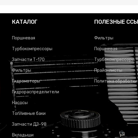
КАТАЛОГ
ПОЛЕЗНЫЕ СС
Поршневая
Фильтры
Турбокомпрессоры
Поршневая
Запчасти Т-170
Турбокомпрессоры
Фильтры
Прайс-листы
Гидромоторы
Политика обработки
Гидрораспределители
Насосы
Топливные баки
Запчасти ДЗ-98
Вкладыши