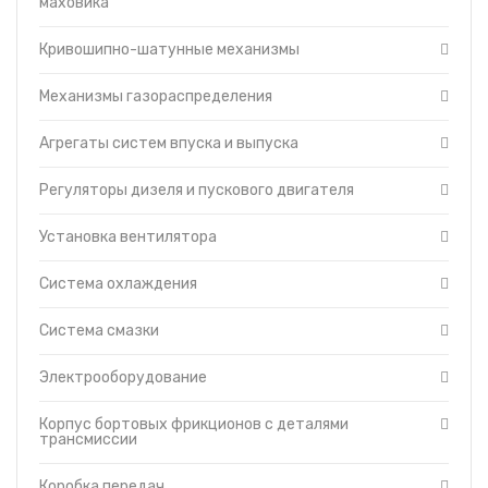
маховика
Установка вентилятора
Топливные баки
Система охлаждения
Кривошипно-шатунные механизмы
Запчасти ДЗ-98
Система смазки
Вкладыши
Электрооборудование
Механизмы газораспределения
Утеплители капота
Корпус бортовых фрикционов с
О компании
деталями трансмиссии
Агрегаты систем впуска и выпуска
Прайс-листы
Коробка передач
Доставка
Регуляторы дизеля и пускового двигателя
Механизм управления поворотом
Контакты
Муфта сцепления
Установка вентилятора
Механизм управления муфтой
сцепления
Система охлаждения
Главная передача с бортовыми
фрикционами
Система смазки
Механизм управления трансмиссией
Редукторы бортовые
Электрооборудование
Балка, рессора, прицепное
устройство маятникого типа
Корпус бортовых фрикционов с деталями
Тележки гусениц
трансмиссии
Сиденье
Платформа и площадка
Коробка передач