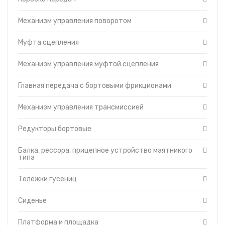
Баки топливные
Механизм управления поворотом
Гидравлическая система
Отопитель-вентилятор
Муфта сцепления
Защитные кожухи
Турбокомпрессор
Механизм управления муфтой сцепления
Кабина
Главная передача с бортовыми фрикционами
Капот
Топливный насос
Механизм управления трансмиссией
Топливные фильтры
Муфта сцепления пускового
Редукторы бортовые
двигателя ПД-23
Управление дизелем и пусковым
двигателем
Балка, рессора, прицепное устройство маятникого
типа
Гидравлическая система управления
трактором
Тележки гусениц
Головка цилиндров двигателя
Гусеница
Сиденье
Редуктор пускового двигателя
Система смазки трансмиссии
Платформа и площадка