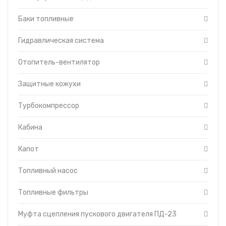
Тормоза
Баки топливные
Уравновешивающий механизм
Установка щитков
Гидравлическая система
Форсунки с трубками высокого
давления
Отопитель-вентилятор
Топливоподкачивающий насос
Защитные кожухи
Турбокомпрессор
Кабина
Капот
Топливный насос
Топливные фильтры
Муфта сцепления пускового двигателя ПД-23