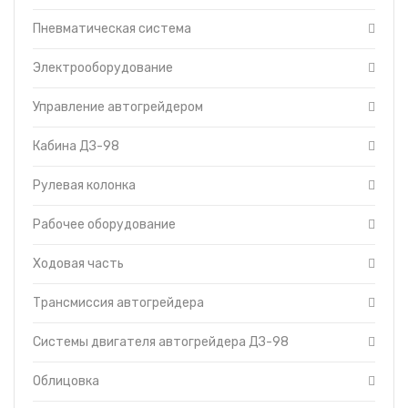
Рабочее оборудование
Топливные баки
Пневматическая система
Рулевая колонка
Запчасти ДЗ-98
Системы двигателя автогрейдера
Вкладыши
ДЗ-98
Электрооборудование
Утеплители капота
Трансмиссия автогрейдера
Управление автогрейдером
О компании
Управление автогрейдером
Прайс-листы
Ходовая часть
Кабина ДЗ-98
Доставка
Электрооборудование
Контакты
Рулевая колонка
Рабочее оборудование
Ходовая часть
Трансмиссия автогрейдера
Системы двигателя автогрейдера ДЗ-98
Облицовка