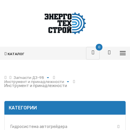
0
КАТАЛОГ
Запчасти ДЗ-98
Инструмент и принадлежности
Поршневая
Инструмент и принадлежности
Автогрейдер ДЗ-98
Турбокомпрессоры
Гидросистема автогрейдера
Запчасти Т-170
Инструмент и принадлежности
Фильтры
КАТЕГОРИИ
Кабина ДЗ-98
Гидромоторы
Облицовка
Гидрораспределители
Пневматическая система
Гидросистема автогрейдера
Насосы