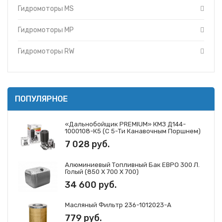
Гидромоторы MS
Топливные баки
Запчасти ДЗ-98
Гидромоторы MP
Вкладыши
Утеплители капота
Гидромоторы RW
О компании
Прайс-листы
Доставка
Контакты
ПОПУЛЯРНОЕ
«Дальнобойщик PREMIUM» КМЗ Д144-
1000108-К5 (с 5-Ти Канавочным Поршнем)
7 028 руб.
Алюминиевый Топливный Бак ЕВРО 300 Л.
Голый (850 Х 700 Х 700)
34 600 руб.
Масляный Фильтр 236-1012023-А
779 руб.