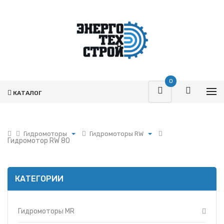
0
КАТАЛОГ
Гидромоторы
Гидромоторы RW
Гидромотор RW 80
Поршневая
Гидромоторы MP
Турбокомпрессоры
Гидромоторы MR
Запчасти Т-170
Гидромоторы MS
КАТЕГОРИИ
Фильтры
Гидромоторы RW
Гидромоторы
Гидрораспределители
Гидромоторы MR
Насосы