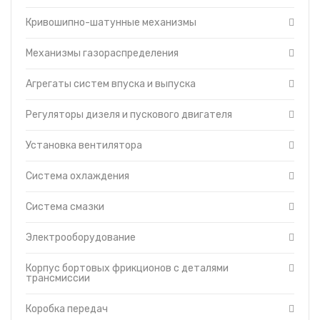
и выпуска
Топливные баки
Регуляторы дизеля и
Кривошипно-шатунные механизмы
пускового двигателя
Запчасти ДЗ-98
Установка вентилятора
Вкладыши
Механизмы газораспределения
Система охлаждения
Утеплители капота
Агрегаты систем впуска и выпуска
Система смазки
О компании
Электрооборудование
Прайс-листы
Регуляторы дизеля и пускового двигателя
Корпус бортовых
Доставка
фрикционов с деталями
Контакты
трансмиссии
Установка вентилятора
Коробка передач
Система охлаждения
Механизм управления
поворотом
Муфта сцепления
Система смазки
Механизм управления
муфтой сцепления
Электрооборудование
Главная передача с
бортовыми
Корпус бортовых фрикционов с деталями
фрикционами
трансмиссии
Механизм управления
трансмиссией
Коробка передач
Редукторы бортовые