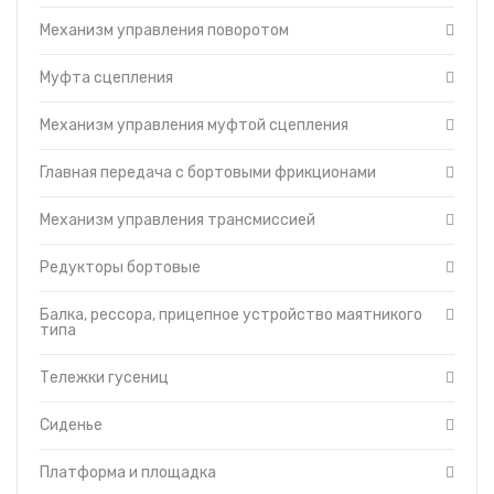
Балка, рессора,
Механизм управления поворотом
прицепное устройство
маятникого типа
Муфта сцепления
Тележки гусениц
Сиденье
Механизм управления муфтой сцепления
Платформа и площадка
Баки топливные
Главная передача с бортовыми фрикционами
Гидравлическая
система
Механизм управления трансмиссией
Отопитель-вентилятор
Защитные кожухи
Редукторы бортовые
Турбокомпрессор
Балка, рессора, прицепное устройство маятникого
Кабина
типа
Капот
Топливный насос
Тележки гусениц
Топливные фильтры
Сиденье
Муфта сцепления
пускового двигателя
ПД-23
Платформа и площадка
Управление дизелем и