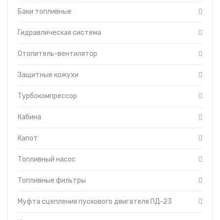
пусковым двигателем
Баки топливные
Гидравлическая
система управления
трактором
Гидравлическая система
Головка цилиндров
двигателя
Отопитель-вентилятор
Гусеница
Редуктор пускового
Защитные кожухи
двигателя
Система смазки
Турбокомпрессор
трансмиссии
Тормоза
Кабина
Уравновешивающий
механизм
Капот
Установка щитков
Форсунки с трубками
Топливный насос
высокого давления
Топливоподкачивающий
Топливные фильтры
насос
Муфта сцепления пускового двигателя ПД-23