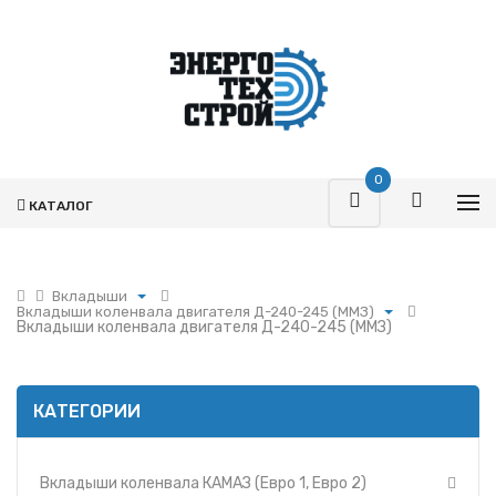
0
КАТАЛОГ
Вкладыши
Вкладыши коленвала двигателя Д-240-245 (ММЗ)
Поршневая
Вкладыши коленвала двигателя Д-240-245 (ММЗ)
Вкладыши коленвала КАМАЗ (Евро 1, Евро 2)
Турбокомпрессоры
Вкладыши коленвала Ярославского Моторного
Запчасти Т-170
Завода 236
Фильтры
КАТЕГОРИИ
Вкладыши коленвала Ярославского Моторного
Завода 238
Гидромоторы
Вкладыши коленвала двигателя Д-260 (ММЗ)
Гидрораспределители
Вкладыши коленвала двигателя Д-240-245 (ММЗ)
Вкладыши коленвала КАМАЗ (Евро 1, Евро 2)
Насосы