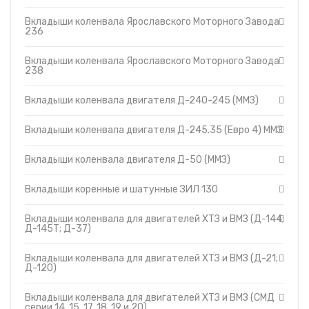
Вкладыши коленвала двигателя Д-245.35 (Евро 4)
Топливные баки
ММЗ
Вкладыши коленвала Ярославского Моторного Завода
236
Запчасти ДЗ-98
Вкладыши коленвала двигателя Д-50 (ММЗ)
Вкладыши
Вкладыши коренные и шатунные ЗИЛ 130
Вкладыши коленвала Ярославского Моторного Завода
Утеплители капота
Вкладыши коленвала для двигателей ХТЗ и ВМЗ
238
(Д-144; Д-145Т; Д-37)
О компании
Вкладыши коленвала для двигателей ХТЗ и ВМЗ
Вкладыши коленвала двигателя Д-240-245 (ММЗ)
Прайс-листы
(Д-21; Д-120)
Доставка
Вкладыши коленвала для двигателей ХТЗ и ВМЗ (СМД
Вкладыши коленвала двигателя Д-245.35 (Евро 4) ММЗ
серии 14, 15, 17, 18, 19 и 20)
Контакты
Вкладыши коленвала для двигателей ХТЗ и ВМЗ (СМД
Вкладыши коленвала двигателя Д-50 (ММЗ)
серии 31; 31.01; 31А; 31Б04)
Вкладыши коленвала для двигателей ХТЗ и ВМЗ (СМД
серии 60; 60-02; 61; 61-02; 62; 62Т; 63; 64; 65; 68Д)
Вкладыши коренные и шатунные ЗИЛ 130
Вкладыши коленвала для двигателей ХТЗ и ВМЗ (Д-144;
Д-145Т; Д-37)
Вкладыши коленвала для двигателей ХТЗ и ВМЗ (Д-21;
Д-120)
Вкладыши коленвала для двигателей ХТЗ и ВМЗ (СМД
серии 14, 15, 17, 18, 19 и 20)