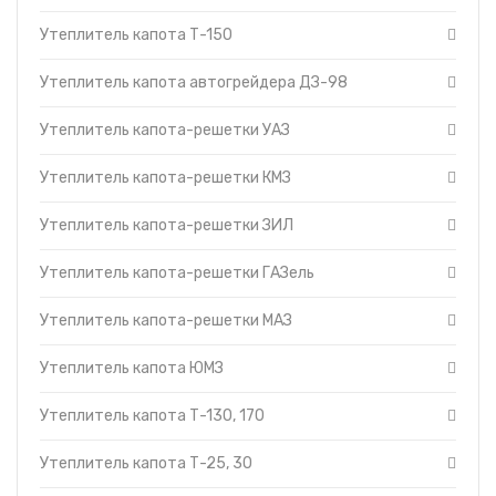
Утеплитель капота-
Топливные баки
решетки ЗИЛ
Утеплитель капота Т-150
Запчасти ДЗ-98
Утеплитель капота-
решетки ГАЗель
Вкладыши
Утеплитель капота автогрейдера ДЗ-98
Утеплитель капота-
Утеплители капота
решетки МАЗ
Утеплитель капота-решетки УАЗ
О компании
Утеплитель капота ЮМЗ
Прайс-листы
Утеплитель капота Т-130,
Утеплитель капота-решетки КМЗ
170
Доставка
Утеплитель капота Т-25, 30
Контакты
Утеплитель капота-решетки ЗИЛ
Утеплитель капота Т-40
Утеплитель капота ДТ-75
Утеплитель капота-решетки ГАЗель
Утеплитель капота К-700
Утеплитель капота-решетки МАЗ
Утеплитель капота ЮМЗ
Утеплитель капота Т-130, 170
Утеплитель капота Т-25, 30