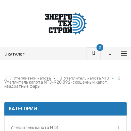
0
КАТАЛОГ
Утеплители капота
Утеплитель капота МТЗ
Утеплитель капота МТЗ-920,892-скошенный капот,
Поршневая
Утеплитель капота МТЗ
квадратные фары
Турбокомпрессоры
Утеплитель капота Т-150
Запчасти Т-170
Утеплитель капота
автогрейдера ДЗ-98
Фильтры
КАТЕГОРИИ
Утеплитель капота-
Гидромоторы
решетки УАЗ
Гидрораспределители
Утеплитель капота-
Утеплитель капота МТЗ
решетки КМЗ
Насосы