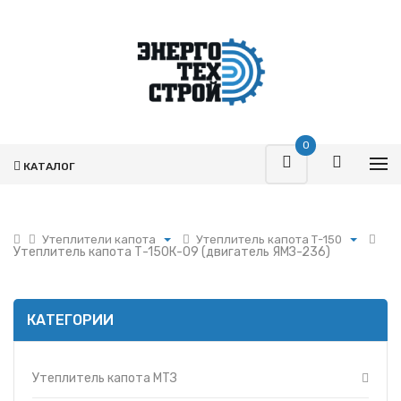
0
КАТАЛОГ
Утеплители капота
Утеплитель капота Т-150
Утеплитель капота Т-150К-09 (двигатель ЯМЗ-236)
Поршневая
Утеплитель капота МТЗ
Турбокомпрессоры
Утеплитель капота Т-150
Запчасти Т-170
Утеплитель капота
КАТЕГОРИИ
автогрейдера ДЗ-98
Фильтры
Утеплитель капота-решетки
Гидромоторы
УАЗ
Гидрораспределители
Утеплитель капота МТЗ
Утеплитель капота-решетки
КМЗ
Насосы