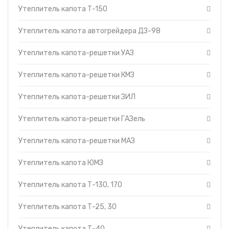
Утеплитель капота-решетки
Утеплитель капота Т-150
Топливные баки
ЗИЛ
Запчасти ДЗ-98
Утеплитель капота-решетки
Утеплитель капота автогрейдера ДЗ-98
ГАЗель
Вкладыши
Утеплитель капота-решетки
Утеплители капота
Утеплитель капота-решетки УАЗ
МАЗ
О компании
Утеплитель капота ЮМЗ
Утеплитель капота-решетки КМЗ
Прайс-листы
Утеплитель капота Т-130, 170
Доставка
Утеплитель капота Т-25, 30
Утеплитель капота-решетки ЗИЛ
Контакты
Утеплитель капота Т-40
Утеплитель капота ДТ-75
Утеплитель капота-решетки ГАЗель
Утеплитель капота К-700
Утеплитель капота-решетки МАЗ
Утеплитель капота ЮМЗ
Утеплитель капота Т-130, 170
Утеплитель капота Т-25, 30
Утеплитель капота Т-40