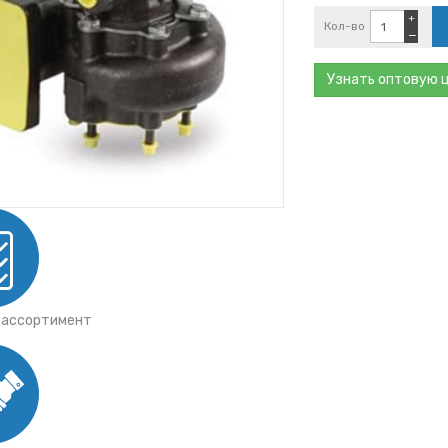
+
Кол-во
−
АЛ
) 6
Узнать оптовую 
 ассортимент