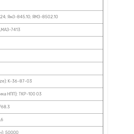
24; ЯмЗ-845.10; ЯМЗ-8502.10
,МАЗ-7413
ze): K-36-87-03
ка НПП): TKP-100 03
/68.3
,6
н): 50000