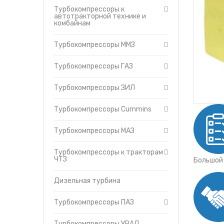
Утеплители капота
Турбокомпрессоры ПАЗ
Турбокомпрессоры к
автотракторной технике и
О компании
Турбокомпрессоры УР
комбайнам
Прайс-листы
Турбокомпрессоры (ТКР
Доставка
Турбокомпрессоры ММЗ
Контакты
Турбокомпрессоры ГАЗ
Турбокомпрессоры ЗИЛ
Турбокомпрессоры Cummins
Турбокомпрессоры МАЗ
Турбокомпрессоры к тракторам
ЧТЗ
Большой
Дизельная турбина
Турбокомпрессоры ПАЗ
Турбокомпрессоры УРАЛ