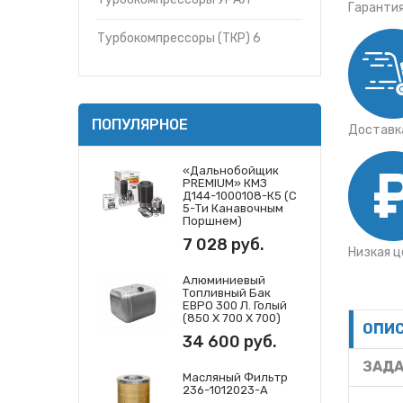
Гаранти
Турбокомпрессоры (ТКР) 6
ПОПУЛЯРНОЕ
Доставка
«Дальнобойщик
PREMIUM» КМЗ
Д144-1000108-К5 (с
5-Ти Канавочным
Поршнем)
7 028 руб.
Низкая ц
Алюминиевый
Топливный Бак
ЕВРО 300 Л. Голый
(850 Х 700 Х 700)
ОПИ
34 600 руб.
ЗАДА
Масляный Фильтр
236-1012023-А