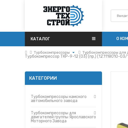
О КО
КАТАЛОГ
Турбокомпрессоры
Турбокомпрессоры для 
Турбокомпрессор ТКР-9-12 (03) (пр.) (12.1118010-03/
Поршневая
Турбокомпрессоры кам
Турбокомпрессоры
Турбокомпрессоры для 
Запчасти Т-170
Турбокомпрессоры к ав
КАТЕГОРИИ
Фильтры
Турбокомпрессоры ММ
Гидромоторы
Турбокомпрессоры ГАЗ
Гидрораспределители
Турбокомпрессоры ЗИЛ
Турбокомпрессоры камского
автомобильного завода
Насосы
Турбокомпрессоры Cu
Топливные баки
Турбокомпрессоры МА
Турбокомпрессоры для
двигателей группы Ярославского
Запчасти ДЗ-98
Турбокомпрессоры к тр
Моторного Завода
Вкладыши
Дизельная турбина