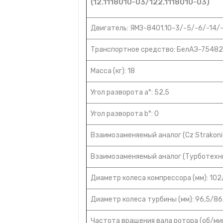
(12.1118010-03/122.1118010-03)
Двигатель: ЯМЗ-8401.10-3/-5/-6/-14/-
Транспортное средство: БелАЭ-75482
Масса (кг): 18
Угол разворота а°: 52,5
Угол разворота b°: 0
Взаимозаменяемый аналог (Cz Strakoni
Взаимозаменяемый аналог (Турботехни
Диаметр колеса компрессора (мм): 102
Диаметр колеса турбины (мм): 96,5/86
Частота вращения вала ротора (об/ми