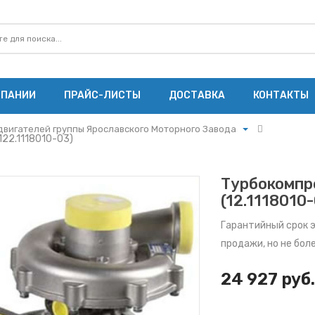
МПАНИИ
ПРАЙС-ЛИСТЫ
ДОСТАВКА
КОНТАКТЫ
двигателей группы Ярославского Моторного Завода
122.1118010-03)
ского автомобильного завода
двигателей группы Ярославского Моторного Завода
Турбокомпре
тотракторной технике и комбайнам
(12.1118010
З
Гарантийный срок 
продажи, но не бол
mmins
З
24 927 руб.
акторам ЧТЗ