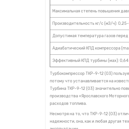
Максимальная степень повышения давле
Производительность кг/с (мЗ/ч): 0,25
Допустимая температура газов перед т
Адиабатический КПД компрессора (max
Эффективный КПД турбины (мах): 0,64
Турбокомпрессор ТКР-9-12 (03) пользу
потому что устанавливается на извест
Турбина ТКР-9-12 (03) значительно п
производства «Ярославского Моторног
расходов топлива.
Несмотря на то, что ТКР-9-12 (03) отл
надежности, она, как и любая другая т
эксплуатации: