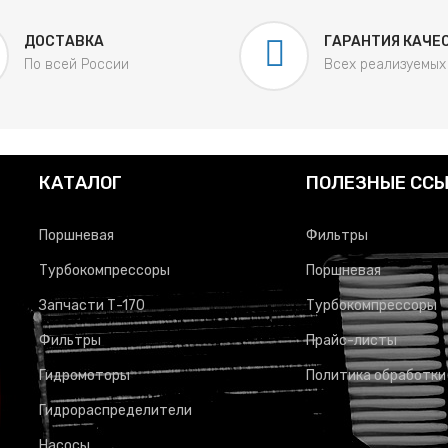
ДОСТАВКА
ГАРАНТИЯ КАЧЕ
По всей России
Всех реализуемых
КАТАЛОГ
ПОЛЕЗНЫЕ СС
Поршневая
Фильтры
Турбокомпрессоры
Поршневая
Запчасти Т-170
Турбокомпрессоры
Фильтры
Прайс-листы
Гидромоторы
Политика обработки
Гидрораспределители
Насосы