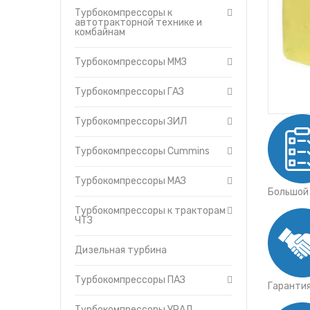
Утеплители капота
Турбокомпрессоры ПАЗ
Турбокомпрессоры к
автотракторной технике и
О компании
Турбокомпрессоры УР
комбайнам
Прайс-листы
Турбокомпрессоры (ТКР
Доставка
Турбокомпрессоры ММЗ
Контакты
Турбокомпрессоры ГАЗ
Турбокомпрессоры ЗИЛ
Турбокомпрессоры Cummins
Турбокомпрессоры МАЗ
Большой
Турбокомпрессоры к тракторам
ЧТЗ
Дизельная турбина
Турбокомпрессоры ПАЗ
Гаранти
Турбокомпрессоры УРАЛ