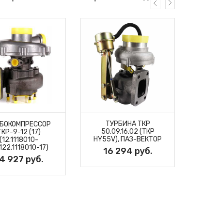
ТУРБИНА ТКР
БОКОМПРЕССОР
50.09.16.02 (ТКР
ТКР-9-12 (17)
HY55V), ПАЗ-ВЕКТОР
(12.1118010-
ТУ
122.1118010-17)
ТКР
16 294 руб.
4 927 руб.
03/
2