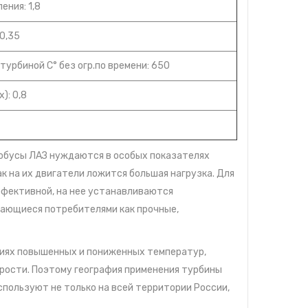
ния: 1,8
-0,35
урбиной С° без огр.по времени: 650
): 0,8
втобусы ЛАЗ нуждаются в особых показателях
к на их двигатели ложится большая нагрузка. Для
ффективной, на нее устанавливаются
чающиеся потребителями как прочные,
виях повышенных и пониженных температур,
ырости. Поэтому география применения турбины
используют не только на всей территории России,