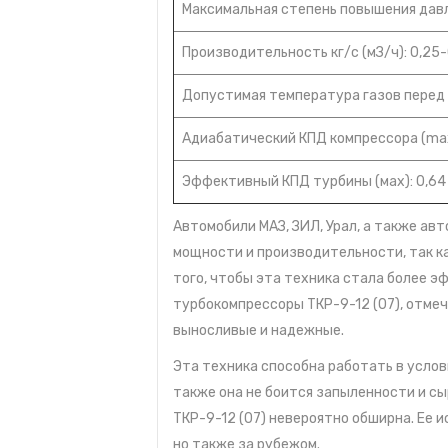
Максимальная степень повышения давле
Производительность кг/с (мЗ/ч): 0,25
Допустимая температура газов перед т
Адиабатический КПД компрессора (max
Эффективный КПД турбины (мах): 0,64
Автомобили МАЗ, ЗИЛ, Урал, а также а
мощности и производительности, так ка
того, чтобы эта техника стала более э
турбокомпрессоры ТКР-9-12 (07), отме
выносливые и надежные.
Эта техника способна работать в усло
также она не боится запыленности и с
ТКР-9-12 (07) невероятно обширна. Ее 
но также за рубежом.