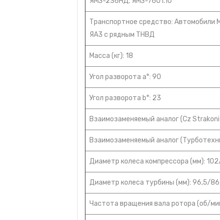
ЯМЗ-236НД; ЯМЗ-7601.10
Транспортное средство: Автомобили МА
ЯА3 с рядным ТНВД
Масса (кг): 18
Угол разворота а°: 90
Угол разворота b°: 23
Взаимозаменяемый аналог (Cz Strakoni
Взаимозаменяемый аналог (Турботехни
Диаметр колеса компрессора (мм): 102
Диаметр колеса турбины (мм): 96,5/86
Частота вращения вала ротора (об/ми