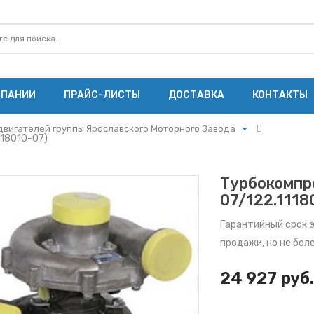
МПАНИИ
ПРАЙС-ЛИСТЫ
ДОСТАВКА
КОНТАКТЫ
двигателей группы Ярославского Моторного Завода
118010-07)
ского автомобильного завода
двигателей группы Ярославского Моторного Завода
Турбокомпре
тотракторной технике и комбайнам
07/122.1118
З
Гарантийный срок 
продажи, но не бол
mmins
З
24 927 руб.
акторам ЧТЗ