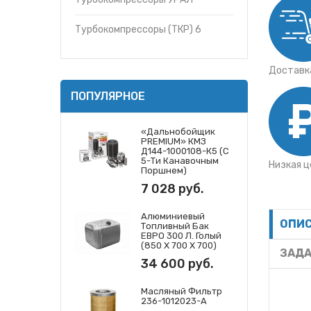
Турбокомпрессоры (ТКР) 6
Доставка
ПОПУЛЯРНОЕ
«Дальнобойщик
PREMIUM» КМЗ
Д144-1000108-К5 (с
5-Ти Канавочным
Низкая ц
Поршнем)
7 028 руб.
Алюминиевый
ОПИ
Топливный Бак
ЕВРО 300 Л. Голый
(850 Х 700 Х 700)
ЗАДА
34 600 руб.
Масляный Фильтр
236-1012023-А