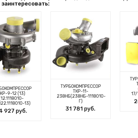
 заинтересовать:
ТУР
ТУРБОКОМПРЕССОР
БОКОМПРЕССОР
ТКР-11-
КР-9-12 (13)
17/
238НБ(238НБ-1118010-
(12.1118010-
2
Г)
122.1118010-13)
31 781 руб.
4 927 руб.