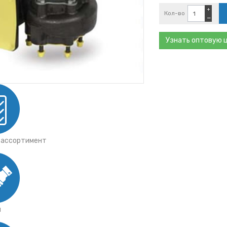
+
Кол-во
−
АЛ
) 6
Узнать оптовую 
 ассортимент
я