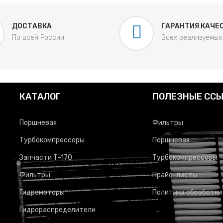
ДОСТАВКА
ГАРАНТИЯ КАЧЕ
По всей России
Всех реализуемых
КАТАЛОГ
ПОЛЕЗНЫЕ СС
Поршневая
Фильтры
Турбокомпрессоры
Поршневая
Запчасти Т-170
Турбокомпрессоры
Фильтры
Прайс-листы
Гидромоторы
Политика обработки
Гидрораспределители