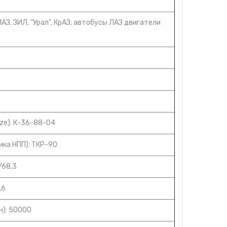
З, ЗИЛ, "Урал", КрАЗ; автобусы ЛАЗ двигатели
ze): К-36-88-04
ка НПП): ТКР-90
/68,3
,6
н): 50000