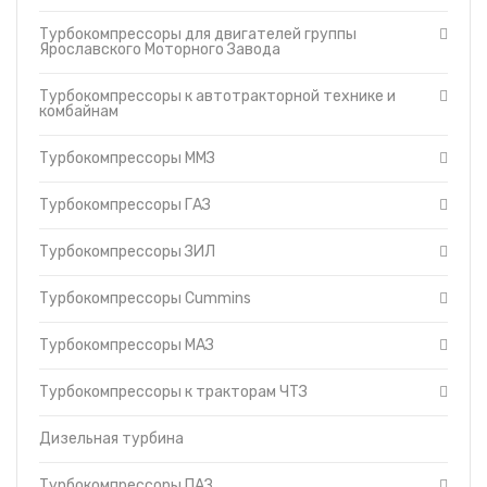
Турбокомпрессоры ММЗ
Топливные баки
Турбокомпрессоры для двигателей группы
Турбокомпрессоры ГАЗ
Ярославского Моторного Завода
Запчасти ДЗ-98
Турбокомпрессоры ЗИЛ
Вкладыши
Турбокомпрессоры к автотракторной технике и
Турбокомпрессоры
Утеплители капота
комбайнам
Cummins
О компании
Турбокомпрессоры МАЗ
Турбокомпрессоры ММЗ
Прайс-листы
Турбокомпрессоры к
Доставка
тракторам ЧТЗ
Турбокомпрессоры ГАЗ
Контакты
Дизельная турбина
Турбокомпрессоры ПАЗ
Турбокомпрессоры ЗИЛ
Турбокомпрессоры УРАЛ
Турбокомпрессоры (ТКР) 6
Турбокомпрессоры Cummins
Турбокомпрессоры МАЗ
Турбокомпрессоры к тракторам ЧТЗ
Дизельная турбина
Турбокомпрессоры ПАЗ