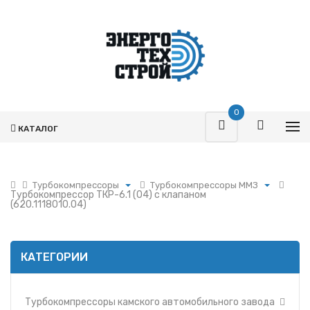
0
КАТАЛОГ
Турбокомпрессоры
Турбокомпрессоры ММЗ
Турбокомпрессор ТКР-6.1 (04) с клапаном
Поршневая
Турбокомпрессоры
(620.1118010.04)
камского автомобильного
Турбокомпрессоры
завода
Запчасти Т-170
Турбокомпрессоры для
двигателей группы
Фильтры
КАТЕГОРИИ
Ярославского Моторного
Завода
Гидромоторы
Турбокомпрессоры к
Гидрораспределители
автотракторной технике и
Турбокомпрессоры камского автомобильного завода
комбайнам
Насосы