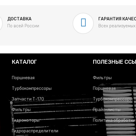
ДОСТАВКА
ГАРАНТИЯ КАЧЕ
По всей России
Всех реализуемых
КАТАЛОГ
ПОЛЕЗНЫЕ СС
Поршневая
Фильтры
Турбокомпрессоры
Поршневая
Запчасти Т-170
Турбокомпрессоры
Фильтры
Прайс-листы
Гидромоторы
Политика обработки
Гидрораспределители