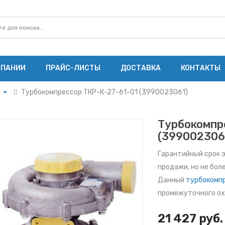
МПАНИИ
ПРАЙС-ЛИСТЫ
ДОСТАВКА
КОНТАКТЫ
Турбокомпрессор ТКР-К-27-61-01 (3990023061)
ого
Турбокомпр
(399002306
го
Гарантийный срок 
продажи, но не бол
е и
Данный
турбокомп
З
промежуточного ох
21 427 руб.