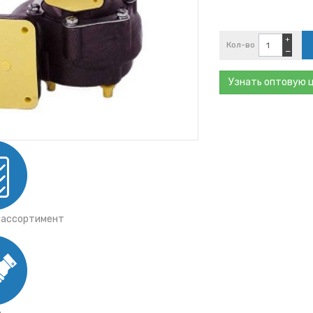
З
+
Кол-во
−
Узнать оптовую 
АЛ
) 6
 ассортимент