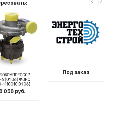
ересовать:
Под заказ
БОКОМПРЕССОР
-6 (01.06) ФОРС
0-1118010.01.06)
ТУ
8 058 руб.
(6
1