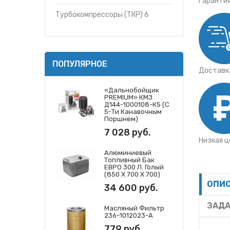
Гаранти
Турбокомпрессоры (ТКР) 6
ПОПУЛЯРНОЕ
Доставка
«Дальнобойщик
PREMIUM» КМЗ
Д144-1000108-К5 (с
5-Ти Канавочным
Поршнем)
7 028 руб.
Низкая ц
Алюминиевый
Топливный Бак
ЕВРО 300 Л. Голый
(850 Х 700 Х 700)
ОПИ
34 600 руб.
ЗАДА
Масляный Фильтр
236-1012023-А
779 руб.