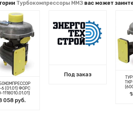
егории
Турбокомпрессоры ММЗ
вас может заинт
Под заказ
ТУР
ТКР
БОКОМПРЕССОР
(60
-6 (01.01) ФОРС
-1118010.01.01)
1
8 058 руб.