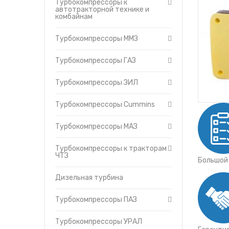
Турбокомпрессоры к
Турбокомпрессоры
Утеплители капота
автотракторной технике и
Cummins
комбайнам
О компании
Турбокомпрессоры МА
Прайс-листы
Турбокомпрессоры к
Турбокомпрессоры ММЗ
Доставка
тракторам ЧТЗ
Контакты
Дизельная турбина
Турбокомпрессоры ГАЗ
Турбокомпрессоры ПАЗ
Турбокомпрессоры ЗИЛ
Турбокомпрессоры УР
Турбокомпрессоры (ТКР
Турбокомпрессоры Cummins
Турбокомпрессоры МАЗ
Турбокомпрессоры к тракторам
ЧТЗ
Большой
Дизельная турбина
Турбокомпрессоры ПАЗ
Турбокомпрессоры УРАЛ