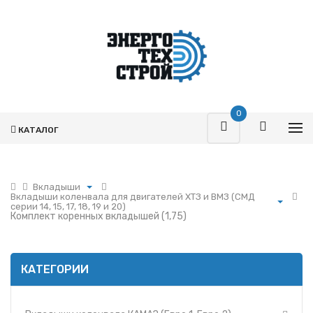
0
КАТАЛОГ
Вкладыши
Вкладыши коленвала для двигателей ХТЗ и ВМЗ (СМД
Поршневая
серии 14, 15, 17, 18, 19 и 20)
Комплект коренных вкладышей (1,75)
Турбокомпрессоры
Вкладыши коленвала КАМАЗ (Евро 1, Евро 2)
Запчасти Т-170
Вкладыши коленвала Ярославского Моторного Завода 236
Фильтры
Вкладыши коленвала Ярославского Моторного Завода 238
КАТЕГОРИИ
Гидромоторы
Вкладыши коленвала двигателя Д-260 (ММЗ)
Гидрораспределители
Вкладыши коленвала двигателя Д-240-245 (ММЗ)
Насосы