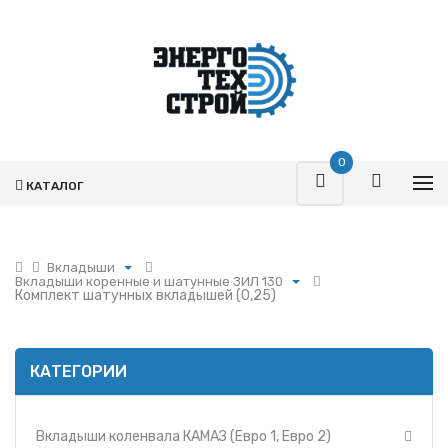
0
КАТАЛОГ
Вкладыши
Вкладыши коренные и шатунные ЗИЛ 130
Поршневая
Комплект шатунных вкладышей (0,25)
Вкладыши коленвала КАМАЗ (Евро 1, Евро 2)
Турбокомпрессоры
Вкладыши коленвала Ярославского
Запчасти Т-170
Моторного Завода 236
Фильтры
КАТЕГОРИИ
Вкладыши коленвала Ярославского
Моторного Завода 238
Гидромоторы
Вкладыши коленвала двигателя Д-260 (ММЗ)
Гидрораспределители
Вкладыши коленвала двигателя Д-240-245
Вкладыши коленвала КАМАЗ (Евро 1, Евро 2)
Насосы