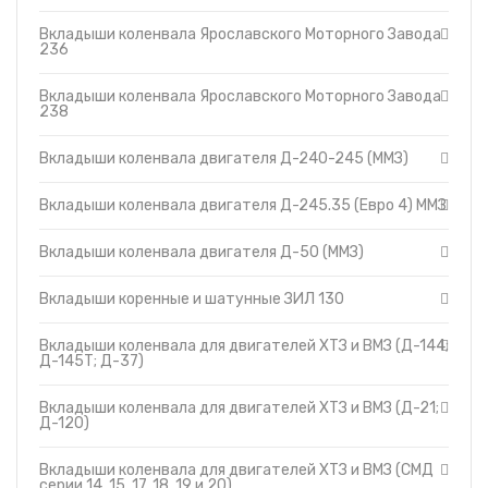
(ММЗ)
Топливные баки
Вкладыши коленвала двигателя Д-245.35
Вкладыши коленвала Ярославского Моторного Завода
(Евро 4) ММЗ
236
Запчасти ДЗ-98
Вкладыши коленвала двигателя Д-50 (ММЗ)
Вкладыши
Вкладыши коленвала Ярославского Моторного Завода
Вкладыши коренные и шатунные ЗИЛ 130
Утеплители капота
238
Вкладыши коленвала для двигателей ХТЗ и
О компании
ВМЗ (Д-144; Д-145Т; Д-37)
Вкладыши коленвала двигателя Д-240-245 (ММЗ)
Прайс-листы
Вкладыши коленвала для двигателей ХТЗ и
ВМЗ (Д-21; Д-120)
Доставка
Вкладыши коленвала двигателя Д-245.35 (Евро 4) ММЗ
Вкладыши коленвала для двигателей ХТЗ и
Контакты
ВМЗ (СМД серии 14, 15, 17, 18, 19 и 20)
Вкладыши коленвала двигателя Д-50 (ММЗ)
Вкладыши коленвала для двигателей ХТЗ и
ВМЗ (СМД серии 31; 31.01; 31А; 31Б04)
Вкладыши коленвала для двигателей ХТЗ и
Вкладыши коренные и шатунные ЗИЛ 130
ВМЗ (СМД серии 60; 60-02; 61; 61-02; 62; 62Т;
63; 64; 65; 68Д)
Вкладыши коленвала для двигателей ХТЗ и ВМЗ (Д-144;
Д-145Т; Д-37)
Вкладыши коленвала для двигателей ХТЗ и ВМЗ (Д-21;
Д-120)
Вкладыши коленвала для двигателей ХТЗ и ВМЗ (СМД
серии 14, 15, 17, 18, 19 и 20)