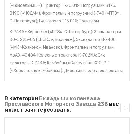
(«Гомсельмаш»); Трактор Т-20.01Я; Погрузчики В175,
В190 («ЧСДМ»); Фронтальный погрузчик К-740 («ПТЗ»,
С-Петербург); Бульдозер Т15.01Я; Тракторы
К-744А «Кировец» («ПТЗ», С-Петербург); Экскаваторы
ЭО-5225-06 («ВЭКС», Воронеж); Экскаватор ЕК-400
(«МК «Кранэкс», Иваново); Фронтальный погрузчик
МоАЗ-40484; Колесные трактора К-702МА; С/х
тракторы К-744А; Комбайны «Славутич» КЭС-9-1
(«Херсонские комбайны»); Дизельные электроагрегаты.
В категории
Вкладыши коленвала
Ярославского Моторного Завода 238
вас
может заинтересовать: