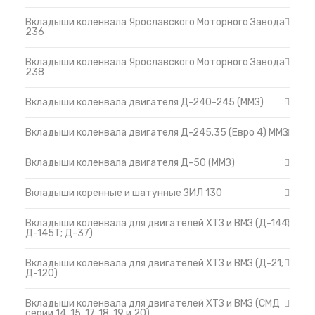
(ММЗ)
Топливные баки
Вкладыши коленвала двигателя Д-245.35
Вкладыши коленвала Ярославского Моторного Завода
(Евро 4) ММЗ
236
Запчасти ДЗ-98
Вкладыши коленвала двигателя Д-50 (ММЗ)
Вкладыши
Вкладыши коленвала Ярославского Моторного Завода
Вкладыши коренные и шатунные ЗИЛ 130
Утеплители капота
238
Вкладыши коленвала для двигателей ХТЗ и
О компании
ВМЗ (Д-144; Д-145Т; Д-37)
Вкладыши коленвала двигателя Д-240-245 (ММЗ)
Прайс-листы
Вкладыши коленвала для двигателей ХТЗ и
ВМЗ (Д-21; Д-120)
Доставка
Вкладыши коленвала двигателя Д-245.35 (Евро 4) ММЗ
Вкладыши коленвала для двигателей ХТЗ и
Контакты
ВМЗ (СМД серии 14, 15, 17, 18, 19 и 20)
Вкладыши коленвала двигателя Д-50 (ММЗ)
Вкладыши коленвала для двигателей ХТЗ и
ВМЗ (СМД серии 31; 31.01; 31А; 31Б04)
Вкладыши коленвала для двигателей ХТЗ и
Вкладыши коренные и шатунные ЗИЛ 130
ВМЗ (СМД серии 60; 60-02; 61; 61-02; 62; 62Т;
63; 64; 65; 68Д)
Вкладыши коленвала для двигателей ХТЗ и ВМЗ (Д-144;
Д-145Т; Д-37)
Вкладыши коленвала для двигателей ХТЗ и ВМЗ (Д-21;
Д-120)
Вкладыши коленвала для двигателей ХТЗ и ВМЗ (СМД
серии 14, 15, 17, 18, 19 и 20)