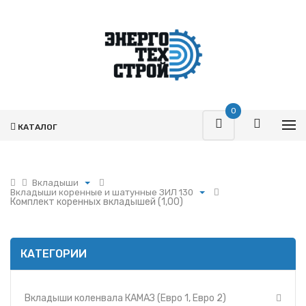
0
КАТАЛОГ
Вкладыши
Вкладыши коренные и шатунные ЗИЛ 130
Поршневая
Комплект коренных вкладышей (1,00)
Вкладыши коленвала КАМАЗ (Евро 1, Евро 2)
Турбокомпрессоры
Вкладыши коленвала Ярославского
Запчасти Т-170
Моторного Завода 236
Фильтры
КАТЕГОРИИ
Вкладыши коленвала Ярославского
Моторного Завода 238
Гидромоторы
Вкладыши коленвала двигателя Д-260 (ММЗ)
Гидрораспределители
Вкладыши коленвала двигателя Д-240-245
Вкладыши коленвала КАМАЗ (Евро 1, Евро 2)
Насосы