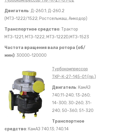
Турбокомпрессор ТКР-К-27-61-02
Двигатель
: Д-260.1; Д-260.2
(МТЗ-1222/1522; Ростсельмаш, Амкодор)
Транспортное средство
: Трактор
МТЗ-1221, МТЗ-1222, МТЗ-1222D,МТЗ-1523
Частота вращения вала ротора (об/
мин)
: 30000-120000
Турбокомпрессор
ТКР-К-27-145-01 (пр.)
Двигатель
: КамАЗ
740.11-240; 13-260;
14-300; 30-260; 31-
240; 50-360; 51-320
Транспортное
средство
: КамАЗ 740.13; 740.14