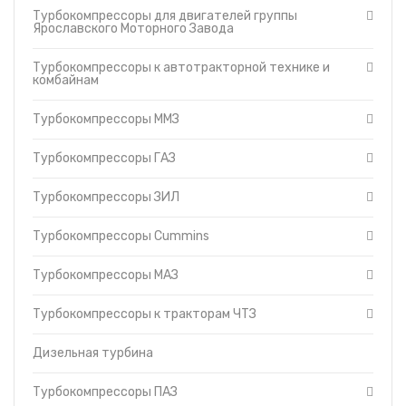
Турбокомпрессоры ММЗ
Турбокомпрессоры для двигателей группы
Топливные баки
Турбокомпрессоры ГАЗ
Ярославского Моторного Завода
Запчасти ДЗ-98
Турбокомпрессоры ЗИЛ
Вкладыши
Турбокомпрессоры к автотракторной технике и
Турбокомпрессоры Cummins
комбайнам
Утеплители капота
Турбокомпрессоры МАЗ
О компании
Турбокомпрессоры к
Турбокомпрессоры ММЗ
тракторам ЧТЗ
Прайс-листы
Дизельная турбина
Доставка
Турбокомпрессоры ГАЗ
Турбокомпрессоры ПАЗ
Контакты
Турбокомпрессоры ЗИЛ
Турбокомпрессоры УРАЛ
Турбокомпрессоры (ТКР) 6
Турбокомпрессоры Cummins
Турбокомпрессоры МАЗ
Турбокомпрессоры к тракторам ЧТЗ
Дизельная турбина
Турбокомпрессоры ПАЗ