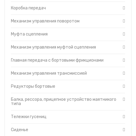
Отопитель-вентилятор
Коробка передач
Защитные кожухи
Турбокомпрессор
Механизм управления поворотом
Кабина
Капот
Муфта сцепления
Топливный насос
Механизм управления муфтой сцепления
Топливные фильтры
Муфта сцепления пускового двигателя ПД-23
Главная передача с бортовыми фрикционами
Управление дизелем и пусковым двигателем
Гидравлическая система управления трактором
Механизм управления трансмиссией
Головка цилиндров двигателя
Гусеница
Редукторы бортовые
Редуктор пускового двигателя
Балка, рессора, прицепное устройство маятникого
Система смазки трансмиссии
типа
Тормоза
Уравновешивающий механизм
Тележки гусениц
Установка щитков
Сиденье
Форсунки с трубками высокого давления