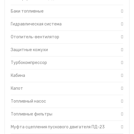
пусковым двигателем
Гидравлическая
Баки топливные
система управления
трактором
Гидравлическая система
Головка цилиндров
двигателя
Гусеница
Отопитель-вентилятор
Редуктор пускового
двигателя
Защитные кожухи
Система смазки
трансмиссии
Турбокомпрессор
Тормоза
Уравновешивающий
Кабина
механизм
Установка щитков
Капот
Форсунки с трубками
высокого давления
Топливный насос
Топливоподкачивающий
насос
Топливные фильтры
Муфта сцепления пускового двигателя ПД-23