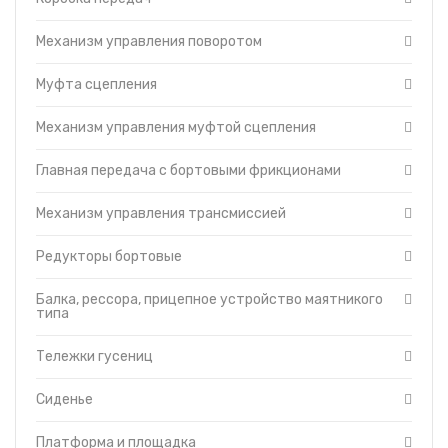
Балка, рессора,
прицепное устройство
Механизм управления поворотом
маятникого типа
Тележки гусениц
Муфта сцепления
Сиденье
Платформа и площадка
Механизм управления муфтой сцепления
Баки топливные
Главная передача с бортовыми фрикционами
Гидравлическая
система
Отопитель-вентилятор
Механизм управления трансмиссией
Защитные кожухи
Редукторы бортовые
Турбокомпрессор
Кабина
Балка, рессора, прицепное устройство маятникого
Капот
типа
Топливный насос
Тележки гусениц
Топливные фильтры
Муфта сцепления
Сиденье
пускового двигателя
ПД-23
Управление дизелем и
Платформа и площадка