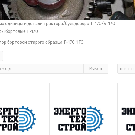
ые единицы и детали трактора/бульдозера Т-170/Б-170
ры бортовые Т-170