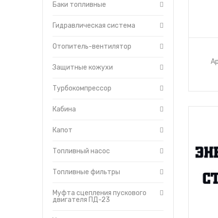
Баки топливные
Редуктор пускового
двигателя
Гидравлическая система
Система смазки
трансмиссии
Отопитель-вентилятор
Тормоза
Уравновешивающий
Ар
Защитные кожухи
механизм
Установка щитков
Турбокомпрессор
Форсунки с трубками
высокого давления
Кабина
Топливоподкачивающий
насос
Капот
Топливный насос
Топливные фильтры
Муфта сцепления пускового
двигателя ПД-23