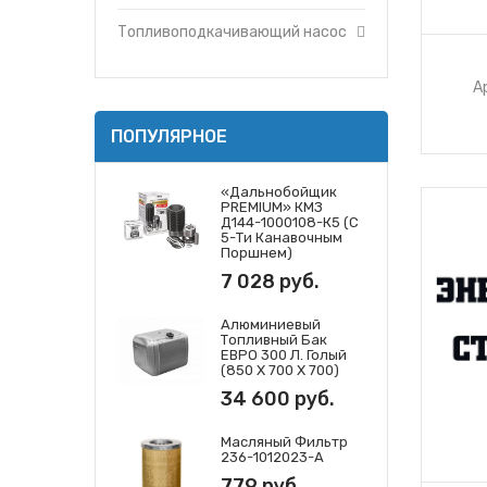
Топливоподкачивающий насос
А
ПОПУЛЯРНОЕ
«Дальнобойщик
PREMIUM» КМЗ
Д144-1000108-К5 (с
5-Ти Канавочным
Поршнем)
7 028 руб.
Алюминиевый
Топливный Бак
ЕВРО 300 Л. Голый
(850 Х 700 Х 700)
34 600 руб.
Масляный Фильтр
236-1012023-А
779 руб.