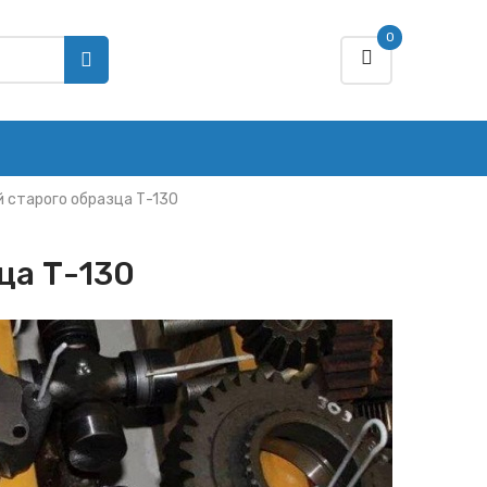
0
 старого образца Т-130
ца Т-130