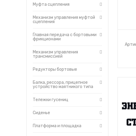
Муфта сцепления
Платформа и площадка
Баки топливные
Механизм управления муфтой
сцепления
Гидравлическая система
Отопитель-вентилятор
Главная передача с бортовыми
Защитные кожухи
фрикционами
Артик
Турбокомпрессор
Механизм управления
Кабина
трансмиссией
Капот
Топливный насос
Редукторы бортовые
Топливные фильтры
Балка, рессора, прицепное
Муфта сцепления
устройство маятникого типа
пускового двигателя
ПД-23
Управление дизелем и
Тележки гусениц
пусковым двигателем
Гидравлическая система
Сиденье
управления трактором
Головка цилиндров
Платформа и площадка
двигателя
Гусеница