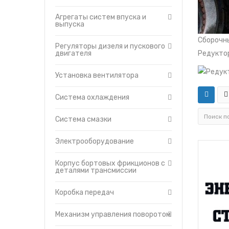
Система охлаждения
Утеплители капота
Агрегаты систем впуска и
Система смазки
О компании
выпуска
Электрооборудование
Прайс-листы
Сборочн
Корпус бортовых
Доставка
Регуляторы дизеля и пускового
фрикционов с деталями
двигателя
Редукто
Контакты
трансмиссии
Коробка передач
Установка вентилятора
Механизм управления
поворотом
Система охлаждения
Муфта сцепления
Механизм управления
Система смазки
муфтой сцепления
Главная передача с
Электрооборудование
бортовыми фрикционами
Механизм управления
Корпус бортовых фрикционов с
трансмиссией
деталями трансмиссии
Редукторы бортовые
Балка, рессора,
Коробка передач
прицепное устройство
маятникого типа
Механизм управления поворотом
Тележки гусениц
Сиденье