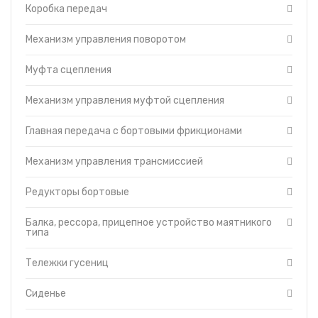
Гидравлическая система
Коробка передач
Отопитель-вентилятор
Защитные кожухи
Механизм управления поворотом
Турбокомпрессор
Муфта сцепления
Кабина
Капот
Механизм управления муфтой сцепления
Топливный насос
Топливные фильтры
Главная передача с бортовыми фрикционами
Муфта сцепления пускового двигателя ПД-23
Механизм управления трансмиссией
Управление дизелем и пусковым двигателем
Гидравлическая система управления трактором
Редукторы бортовые
Головка цилиндров двигателя
Гусеница
Балка, рессора, прицепное устройство маятникого
типа
Редуктор пускового двигателя
Система смазки трансмиссии
Тележки гусениц
Тормоза
Уравновешивающий механизм
Сиденье
Установка щитков