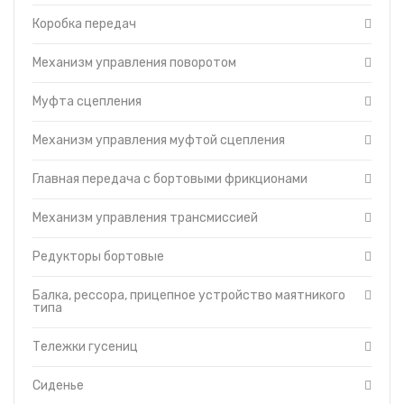
Отопитель-вентилятор
Коробка передач
Защитные кожухи
Турбокомпрессор
Механизм управления поворотом
Кабина
Капот
Муфта сцепления
Топливный насос
Механизм управления муфтой сцепления
Топливные фильтры
Муфта сцепления пускового двигателя ПД-23
Главная передача с бортовыми фрикционами
Управление дизелем и пусковым двигателем
Гидравлическая система управления трактором
Механизм управления трансмиссией
Головка цилиндров двигателя
Гусеница
Редукторы бортовые
Редуктор пускового двигателя
Балка, рессора, прицепное устройство маятникого
Система смазки трансмиссии
типа
Тормоза
Уравновешивающий механизм
Тележки гусениц
Установка щитков
Сиденье
Форсунки с трубками высокого давления