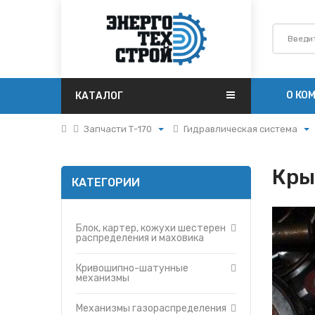
О КО
КАТАЛОГ
Запчасти Т-170
Гидравлическая система
Поршневая
Блок, картер, кожухи
шестерен распределения и
Турбокомпрессоры
маховика
Кры
КАТЕГОРИИ
Запчасти Т-170
Кривошипно-шатунные
механизмы
Фильтры
Механизмы
Гидромоторы
газораспределения
Блок, картер, кожухи шестерен
Гидрораспределители
распределения и маховика
Агрегаты систем впуска и
выпуска
Насосы
Регуляторы дизеля и
Кривошипно-шатунные
Топливные баки
пускового двигателя
механизмы
Запчасти ДЗ-98
Установка вентилятора
Вкладыши
Механизмы газораспределения
Система охлаждения