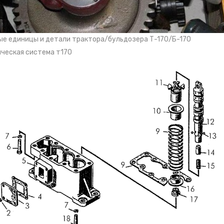
Установка привода насоса Б-170
Установка рукавов управления задним
механизмом навески Б-170
Установка рычагов гидрораспределителя Б-170
ые единицы и детали трактора/бульдозера Т-170/Б-170
Установка трубопроводов гидроперекоса
ческая система т170
отвала Т-170
Установка трубопроводов управления задним
механизмом навески болотоходных тракторов
Т-170
Фильтр гидросистемы Т-170
а