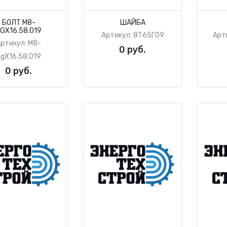
БОЛТ М8-
ШАЙБА
GХ16.58.019
Артикул: 8Т65Г09
Арт
ртикул: М8-
0 руб.
gХ16.58.019
0 руб.