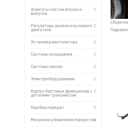
Утеплители капота
Система смазки
Агрегаты систем впуска и
О компании
Электрооборудование
выпуска
Прайс-листы
Корпус бортовых
Сборочн
фрикционов с деталями
Доставка
Регуляторы дизеля и пускового
трансмиссии
двигателя
Гидравли
Контакты
Коробка передач
Установка вентилятора
Механизм управления
поворотом
Муфта сцепления
Система охлаждения
Механизм управления
муфтой сцепления
Система смазки
Главная передача с
бортовыми фрикционами
Электрооборудование
Механизм управления
трансмиссией
Корпус бортовых фрикционов с
Редукторы бортовые
деталями трансмиссии
Балка, рессора, прицепное
устройство маятникого тип
Коробка передач
Тележки гусениц
Механизм управления поворотом
Сиденье
Платформа и площадка