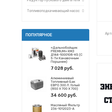
Редуктор пускового двигателя
Топливоподкачивающий насос
Арт
ПОПУЛЯРНОЕ
«Дальнобойщик
PREMIUM» КМЗ
Д144-1000108-К5 (с
5-Ти Канавочным
Поршнем)
7 028 руб.
Алюминиевый
Топливный Бак
ЕВРО 300 Л. Голый
(850 Х 700 Х 700)
34 600 руб.
Масляный Фильтр
236-1012023-А