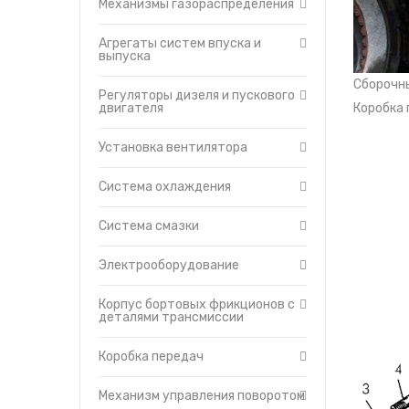
Кор
Механизмы газораспределения
Система охлаждения
Утеплители капота
кры
Система смазки
О компании
Мех
Агрегаты систем впуска и
Электрооборудование
выпуска
Прайс-листы
Мех
мод
Корпус бортовых
Доставка
Сборочн
фрикционов с деталями
Регуляторы дизеля и пускового
Контакты
трансмиссии
двигателя
Коробка 
Коробка передач
Установка вентилятора
Механизм управления
поворотом
Муфта сцепления
Система охлаждения
Механизм управления
муфтой сцепления
Система смазки
Главная передача с
бортовыми
Электрооборудование
фрикционами
Механизм управления
Корпус бортовых фрикционов с
трансмиссией
деталями трансмиссии
Редукторы бортовые
Балка, рессора,
Коробка передач
прицепное устройство
маятникого типа
Механизм управления поворотом
Тележки гусениц