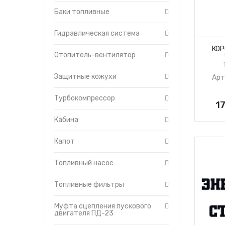
двигателя
Баки топливные
Гусеница
Редуктор пускового
Гидравлическая система
двигателя
КОР
Система смазки
Отопитель-вентилятор
трансмиссии
Тормоза
Защитные кожухи
Арт
Уравновешивающий
механизм
Турбокомпрессор
Установка щитков
17
Форсунки с трубками
Кабина
высокого давления
Топливоподкачивающий
Капот
насос
Топливный насос
Топливные фильтры
Муфта сцепления пускового
двигателя ПД-23