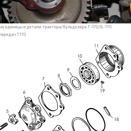
пус коробки передач с механизмами переключения,
шками и деталями крепления Б-170
анизм переключения передач Т-170
анизм переключения передач тракторов болотоходных
ификаций Т-170
ые единицы и детали трактора/бульдозера Т-170/Б-170
передач Т170