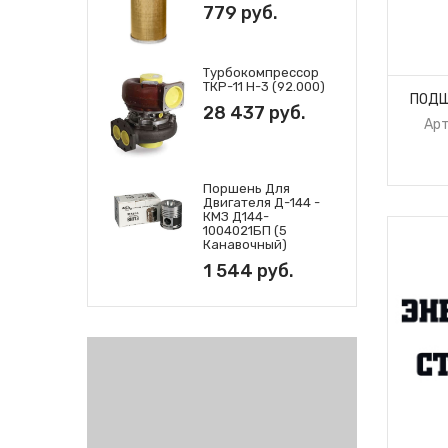
779 руб.
Турбокомпрессор
ТКР-11 Н-3 (92.000)
ПОДШ
28 437 руб.
Арт
Поршень Для
Двигателя Д-144 -
КМЗ Д144-
1004021БП (5
Канавочный)
1 544 руб.