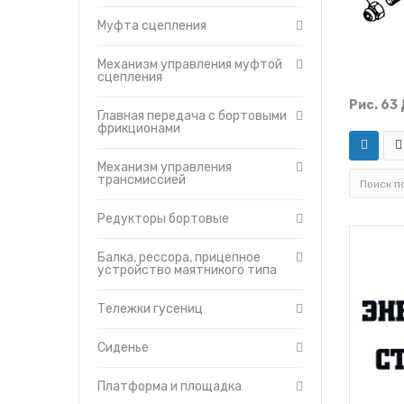
Сиденье
Муфта сцепления
Платформа и площадка
Баки топливные
Механизм управления муфтой
сцепления
Гидравлическая
система
Рис. 63
Отопитель-вентилятор
Главная передача с бортовыми
фрикционами
Защитные кожухи
Турбокомпрессор
Механизм управления
трансмиссией
Кабина
Капот
Редукторы бортовые
Топливный насос
Топливные фильтры
Балка, рессора, прицепное
устройство маятникого типа
Муфта сцепления
пускового двигателя
ПД-23
Тележки гусениц
Управление дизелем и
пусковым двигателем
Сиденье
Гидравлическая
система управления
трактором
Платформа и площадка
Головка цилиндров