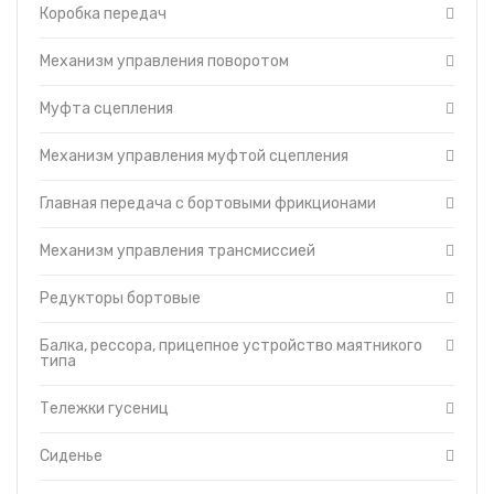
Отопитель-вентилятор
Коробка передач
Защитные кожухи
Механизм управления поворотом
Турбокомпрессор
Кабина
Муфта сцепления
Капот
Топливный насос
Механизм управления муфтой сцепления
Топливные фильтры
Муфта сцепления пускового двигателя ПД-23
Главная передача с бортовыми фрикционами
Управление дизелем и пусковым двигателем
Механизм управления трансмиссией
Гидравлическая система управления трактором
Головка цилиндров двигателя
Редукторы бортовые
Гусеница
Редуктор пускового двигателя
Балка, рессора, прицепное устройство маятникого
типа
Система смазки трансмиссии
Тормоза
Тележки гусениц
Уравновешивающий механизм
Установка щитков
Сиденье
Форсунки с трубками высокого давления