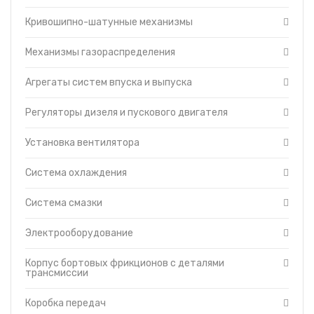
и выпуска
Топливные баки
Регуляторы дизеля и
Кривошипно-шатунные механизмы
пускового двигателя
Запчасти ДЗ-98
Установка вентилятора
Вкладыши
Механизмы газораспределения
Система охлаждения
Утеплители капота
Агрегаты систем впуска и выпуска
Система смазки
О компании
Электрооборудование
Прайс-листы
Регуляторы дизеля и пускового двигателя
Корпус бортовых
Доставка
фрикционов с деталями
Контакты
трансмиссии
Установка вентилятора
Коробка передач
Система охлаждения
Механизм управления
поворотом
Муфта сцепления
Система смазки
Механизм управления
муфтой сцепления
Электрооборудование
Главная передача с
бортовыми
Корпус бортовых фрикционов с деталями
фрикционами
трансмиссии
Механизм управления
трансмиссией
Коробка передач
Редукторы бортовые