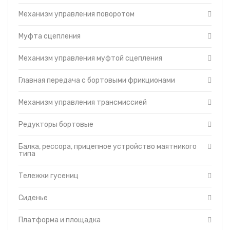
Балка, рессора,
Механизм управления поворотом
прицепное устройство
маятникого типа
Муфта сцепления
Тележки гусениц
Сиденье
Механизм управления муфтой сцепления
Платформа и площадка
Баки топливные
Главная передача с бортовыми фрикционами
Гидравлическая
система
Механизм управления трансмиссией
Отопитель-вентилятор
Защитные кожухи
Редукторы бортовые
Турбокомпрессор
Балка, рессора, прицепное устройство маятникого
Кабина
типа
Капот
Топливный насос
Тележки гусениц
Топливные фильтры
Сиденье
Муфта сцепления
пускового двигателя
ПД-23
Платформа и площадка
Управление дизелем и