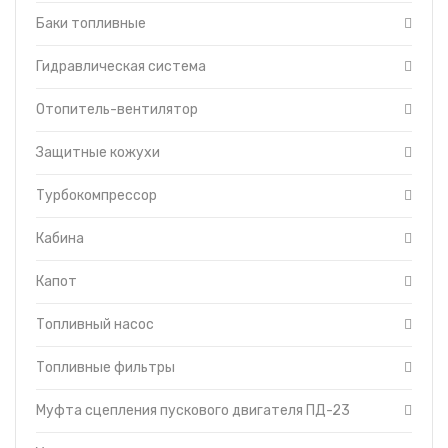
пусковым двигателем
Баки топливные
Гидравлическая
система управления
трактором
Гидравлическая система
Головка цилиндров
двигателя
Отопитель-вентилятор
Гусеница
Редуктор пускового
Защитные кожухи
двигателя
Система смазки
Турбокомпрессор
трансмиссии
Тормоза
Кабина
Уравновешивающий
механизм
Капот
Установка щитков
Форсунки с трубками
Топливный насос
высокого давления
Топливоподкачивающий
Топливные фильтры
насос
Муфта сцепления пускового двигателя ПД-23