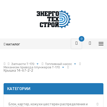
0
КАТАЛОГ
Запчасти Т-170
Топливный насос
Механизм привода плунжеров Т-170
Поршневая
Блок, картер, кожухи
Крышка 14-67-2-2
Блок топливного насоса Б-170
шестерен
Турбокомпрессоры
распределения и
Механизм привода плунжеров Т-170
маховика
Запчасти Т-170
Секция топливного насоса Б-170
Кривошипно-шатунные
Фильтры
КАТЕГОРИИ
механизмы
Гидромоторы
Механизмы
газораспределения
Гидрораспределители
Блок, картер, кожухи шестерен распределения и
Агрегаты систем впуска
Насосы