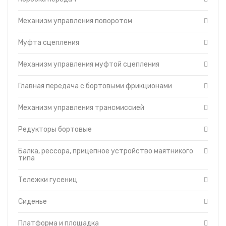
Балка, рессора,
прицепное устройство
Механизм управления поворотом
маятникого типа
Тележки гусениц
Муфта сцепления
Сиденье
Платформа и площадка
Механизм управления муфтой сцепления
Баки топливные
Главная передача с бортовыми фрикционами
Гидравлическая
система
Отопитель-вентилятор
Механизм управления трансмиссией
Защитные кожухи
Редукторы бортовые
Турбокомпрессор
Кабина
Балка, рессора, прицепное устройство маятникого
Капот
типа
Топливный насос
Тележки гусениц
Топливные фильтры
Муфта сцепления
Сиденье
пускового двигателя
ПД-23
Управление дизелем и
Платформа и площадка