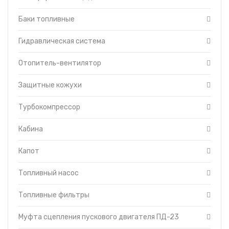
пусковым двигателем
Гидравлическая
Баки топливные
система управления
трактором
Гидравлическая система
Головка цилиндров
двигателя
Гусеница
Отопитель-вентилятор
Редуктор пускового
двигателя
Защитные кожухи
Система смазки
трансмиссии
Турбокомпрессор
Тормоза
Уравновешивающий
Кабина
механизм
Установка щитков
Капот
Форсунки с трубками
высокого давления
Топливный насос
Топливоподкачивающий
насос
Топливные фильтры
Муфта сцепления пускового двигателя ПД-23