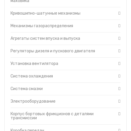
маховика
и выпуска
Топливные баки
Регуляторы дизеля и
пускового двигателя
Кривошипно-шатунные механизмы
Запчасти ДЗ-98
Установка вентилятора
Вкладыши
Механизмы газораспределения
Система охлаждения
Утеплители капота
Система смазки
О компании
Агрегаты систем впуска и выпуска
Электрооборудование
Прайс-листы
Корпус бортовых
Доставка
Регуляторы дизеля и пускового двигателя
фрикционов с деталями
Контакты
трансмиссии
Установка вентилятора
Коробка передач
Механизм управления
Система охлаждения
поворотом
Муфта сцепления
Система смазки
Механизм управления
муфтой сцепления
Электрооборудование
Главная передача с
бортовыми
фрикционами
Корпус бортовых фрикционов с деталями
трансмиссии
Механизм управления
трансмиссией
Редукторы бортовые
Коробка передач