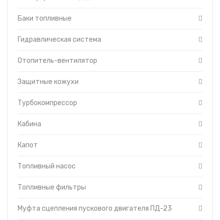
Система смазки трансмиссии
Тормоза
Баки топливные
Уравновешивающий механизм
Установка щитков
Гидравлическая система
Форсунки с трубками высокого
давления
Отопитель-вентилятор
Топливоподкачивающий насос
Защитные кожухи
Турбокомпрессор
Кабина
Капот
Топливный насос
Топливные фильтры
Муфта сцепления пускового двигателя ПД-23