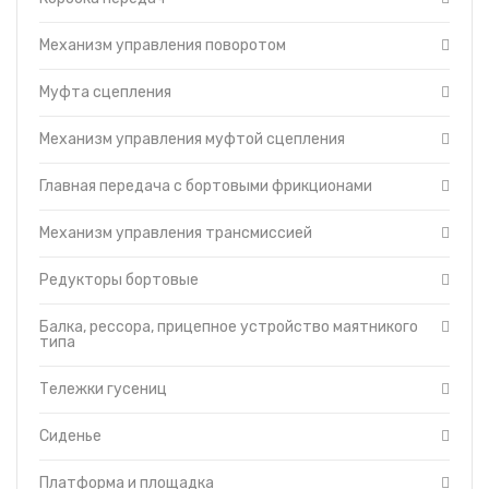
Платформа и площадка
Баки топливные
Механизм управления поворотом
Гидравлическая система
Муфта сцепления
Отопитель-вентилятор
Защитные кожухи
Механизм управления муфтой сцепления
Турбокомпрессор
Кабина
Главная передача с бортовыми фрикционами
Капот
Топливный насос
Механизм управления трансмиссией
Топливные фильтры
Редукторы бортовые
Муфта сцепления пускового
двигателя ПД-23
Балка, рессора, прицепное устройство маятникого
Управление дизелем и пусковым
типа
двигателем
Гидравлическая система
управления трактором
Тележки гусениц
Головка цилиндров двигателя
Сиденье
Гусеница
Редуктор пускового двигателя
Платформа и площадка