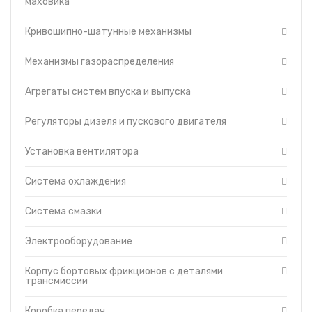
маховика
Установка вентилятора
Топливные баки
Система охлаждения
Кривошипно-шатунные механизмы
Запчасти ДЗ-98
Система смазки
Вкладыши
Механизмы газораспределения
Электрооборудование
Утеплители капота
Корпус бортовых фрикционов с
О компании
деталями трансмиссии
Агрегаты систем впуска и выпуска
Прайс-листы
Коробка передач
Доставка
Регуляторы дизеля и пускового двигателя
Механизм управления поворотом
Контакты
Муфта сцепления
Установка вентилятора
Механизм управления муфтой
сцепления
Система охлаждения
Главная передача с бортовыми
фрикционами
Система смазки
Механизм управления
трансмиссией
Редукторы бортовые
Электрооборудование
Балка, рессора, прицепное
устройство маятникого типа
Корпус бортовых фрикционов с деталями
трансмиссии
Тележки гусениц
Сиденье
Коробка передач