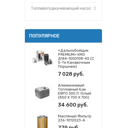
Топливоподкачивающий насос
ПОПУЛЯРНОЕ
«Дальнобойщик
PREMIUM» КМЗ
Д144-1000108-К5 (с
5-Ти Канавочным
Поршнем)
7 028 руб.
Алюминиевый
Топливный Бак
ЕВРО 300 Л. Голый
(850 Х 700 Х 700)
34 600 руб.
Масляный Фильтр
236-1012023-А
779 руб.