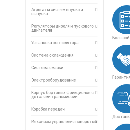
Электрооборудование
Утеплители капота
Корпус бортовых фрикционо
Агрегаты систем впуска и
О компании
деталями трансмиссии
выпуска
Прайс-листы
Коробка передач
Доставка
Регуляторы дизеля и пускового
Механизм управления пово
двигателя
Контакты
Муфта сцепления
Большой
Механизм управления муфт
Установка вентилятора
сцепления
Главная передача с бортов
Система охлаждения
фрикционами
Механизм управления
Система смазки
трансмиссией
Редукторы бортовые
Гаранти
Электрооборудование
Балка, рессора, прицепное
устройство маятникого тип
Корпус бортовых фрикционов с
Тележки гусениц
деталями трансмиссии
Сиденье
Платформа и площадка
Коробка передач
Баки топливные
Доставка
Механизм управления поворотом
Гидравлическая система