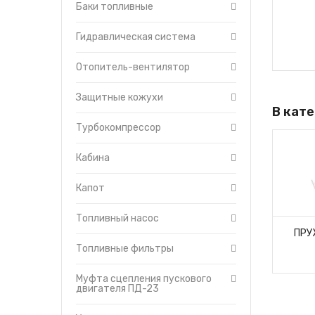
Баки топливные
Форсунки с трубками высок
давления
Гидравлическая система
Топливоподкачивающий на
Отопитель-вентилятор
Защитные кожухи
В кат
Турбокомпрессор
Кабина
Капот
Топливный насос
ГОЛОВКА БЛОКА
ПРУ
СУХАРИК
(MASHIDA)
Топливные фильтры
19 руб.
37 000 руб.
Муфта сцепления пускового
двигателя ПД-23