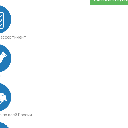
Узнать оптовую 
в с
ротом
 ассортимент
ой
ыми
я
а
 по всей России