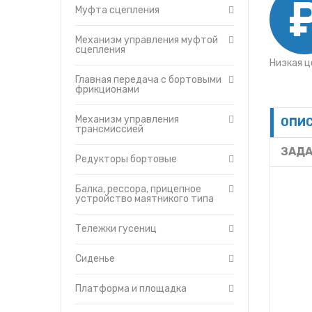
Отопитель-вентилятор
Муфта сцепления
Защитные кожухи
Турбокомпрессор
Механизм управления муфтой
сцепления
Кабина
Низкая ц
Капот
Главная передача с бортовыми
Топливный насос
фрикционами
Топливные фильтры
Механизм управления
ОПИ
Муфта сцепления пускового
трансмиссией
двигателя ПД-23
Управление дизелем и пус
ЗАДА
Редукторы бортовые
двигателем
Гидравлическая система
управления трактором
Балка, рессора, прицепное
устройство маятникого типа
Головка цилиндров двигате
Гусеница
Тележки гусениц
Редуктор пускового двигат
Система смазки трансмисс
Сиденье
Тормоза
Платформа и площадка
Уравновешивающий механ
Установка щитков