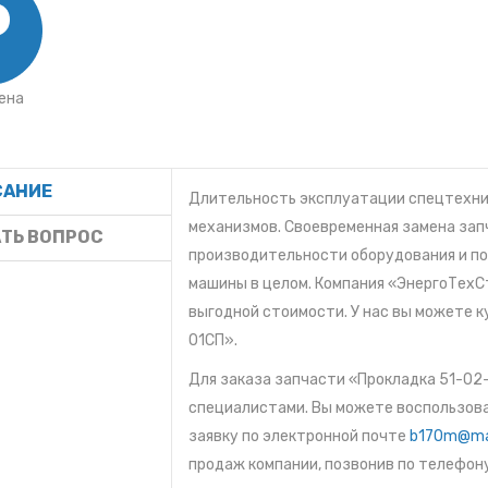
ена
САНИЕ
Длительность эксплуатации спецтехник
механизмов. Своевременная замена за
ковым
ТЬ ВОПРОС
производительности оборудования и п
машины в целом. Компания «ЭнергоТехС
выгодной стоимости. У нас вы можете к
ля
01СП».
еля
Для заказа запчасти «Прокладка 51-02
ии
специалистами. Вы можете воспользоват
заявку по электронной почте
b170m@mai
изм
продаж компании, позвонив по телефону