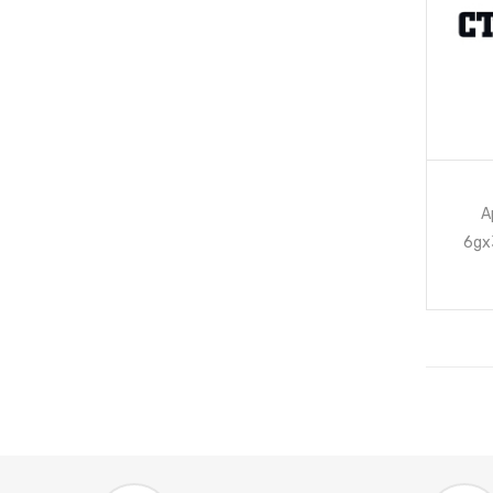
А
6gх