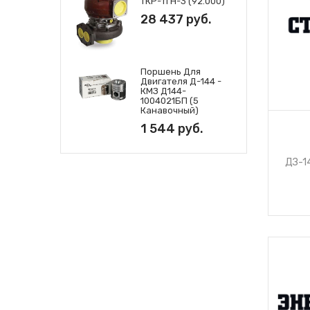
ТКР-11 Н-3 (92.000)
28 437 руб.
Поршень Для
Двигателя Д-144 -
КМЗ Д144-
1004021БП (5
Канавочный)
1 544 руб.
ДЗ-1