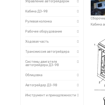
Управление автогрейдером
Утеплители капота
Системы двигателя
автогрейдера ДЗ-98
О компании
Кабина ДЗ-98
Трансмиссия
Прайс-листы
автогрейдера
Сборочн
Доставка
Рулевая колонка
Управление
Кабина 
автогрейдером
Контакты
Рабочее оборудование
Ходовая часть
Электрооборудование
Ходовая часть
Трансмиссия автогрейдера
Системы двигателя
автогрейдера ДЗ-98
Облицовка
Автогрейдер ДЗ-98
Инструмент и принадлежности