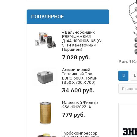
ПОПУЛЯРНОЕ
«Дальнобойщик
PREMIUM» КМЗ
Д144-1000108-К5 (с
5-Ти Канавочным
Поршнем)
7 028 руб.
Рис. 1 
Алюминиевый
Топливный Бак
ЕВРО 300 Л. Голый
(850 Х 700 Х 700)
34 600 руб.
Масляный Фильтр
236-1012023-А
779 руб.
Турбокомпрессор