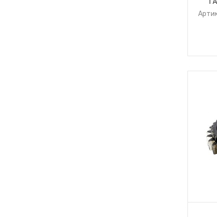
ГА
Артик