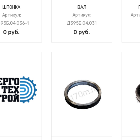
ДЗ-98
ШПОНКА
ВАЛ
Рычаги и кронштейны
Артикул:
Артикул:
Арти
стояночного тормоза
95Б.04.036-1
Д395Б.04.031
Тормоз стояночный
ДЗ-98.10.07.000-02
0 руб.
0 руб.
Трансмиссия Д395В.10.00.000-1
Установка сервомеханизма
Д395В.10.03.000
Цапфа ДЗ-98.10.06.100-1
полумуфта ДЗ-98А.10.06.183
Шестерня ДЗ-98.10.06.141
шестерня Д395В.10.06.029