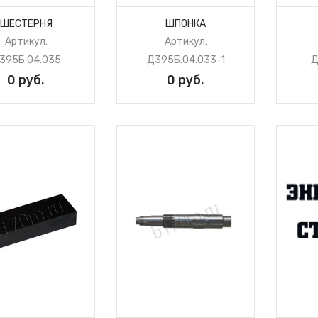
КПП ДЗ-98 муфта Д395Б.04.127
КПП ДЗ-98 шестерня
ШЕСТЕРНЯ
ШПОНКА
Д395Б.04.135
Артикул:
Артикул:
КПП ДЗ-98.10.04.000 вилка
Д395В.10.04.021
395Б.04.035
Д395Б.04.033-1
Д
КПП ДЗ-98.10.04.000 крышка
0 руб.
0 руб.
Д395.04.139
Механизм переключения
мультипликатора
Д395Б.04.100
Механизм переключения
передач и реверса
Механизм переключения
реверса ДЗ-98
Муфта сцепления ДЗ-98 в
сборе
Опора промежуточная ДЗ-98
карданной передачи
Опора трансмиссии ДЗ-98 м/у
КПП и раздаточным
редуктором
Палец резиновый и муфта
Д395Б.10.001
Рычаг переключения КПП