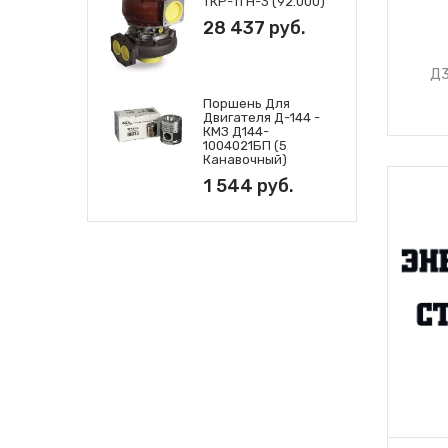
ТКР-11 Н-3 (92.000)
28 437 руб.
Д3
Поршень Для
Двигателя Д-144 -
КМЗ Д144-
1004021БП (5
Канавочный)
1 544 руб.