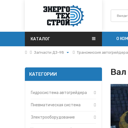
О КО
КАТАЛОГ
Запчасти ДЗ-98
Трансмиссия автогрейдера
Поршневая
Автогрейдер ДЗ-98
Турбокомпрессоры
Гидросистема автогрейде
Вал
КАТЕГОРИИ
Запчасти Т-170
Инструмент и принадлеж
Фильтры
Кабина ДЗ-98
Гидромоторы
Облицовка
Гидросистема автогрейдера
Гидрораспределители
Пневматическая система
Насосы
Рабочее оборудование
Пневматическая система
Топливные баки
Рулевая колонка
Электрооборудование
Запчасти ДЗ-98
Системы двигателя
автогрейдера ДЗ-98
Вкладыши