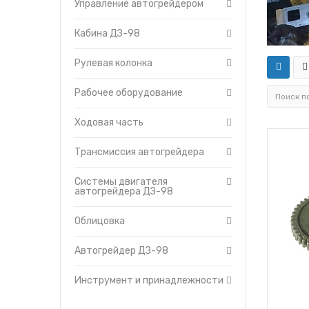
Трансмиссия автогрейдер
Управление автогрейдером
Утеплители капота
Управление автогрейдер
О компании
Кабина ДЗ-98
Ходовая часть
Прайс-листы
Электрооборудование
Доставка
Рулевая колонка
Контакты
Рабочее оборудование
Ходовая часть
Трансмиссия автогрейдера
Системы двигателя
автогрейдера ДЗ-98
Облицовка
Автогрейдер ДЗ-98
Инструмент и принадлежности