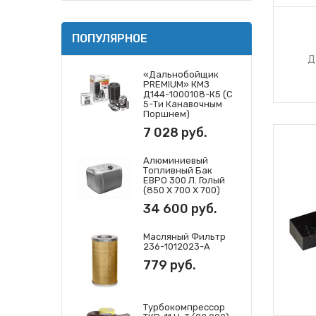
ПОПУЛЯРНОЕ
Д
«Дальнобойщик
PREMIUM» КМЗ
Д144-1000108-К5 (с
5-Ти Канавочным
Поршнем)
7 028 руб.
Алюминиевый
Топливный Бак
ЕВРО 300 Л. Голый
(850 Х 700 Х 700)
34 600 руб.
Масляный Фильтр
236-1012023-А
779 руб.
Турбокомпрессор