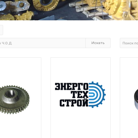
а
автогрейдера
ом
Вал реверса Д395Б.04.030
Вал средний раздаточного
редуктора
Детали сервомеханизма
ДЗ395В.10.03.010
Запчасти сервомеханизма
ДЗ-98
Карданная передача ДЗ-98
Карданный вал ДЗ-98 заднего
моста в сборе
Картер муфты сцепления
ДЗ-98
Коробка передач
ДЗ-98.10.04.000 муфта
ДЗ-98А.10.04.510
Корпус ДЗ-98.10.06.059 втулка
ДЗ-98.10.06.053
Корпус промежуточного
редуктора ДЗ-98.10.06.135
Корпус раздаточного
редуктора ДЗ-98