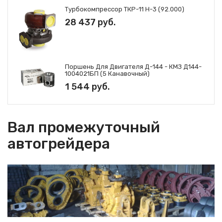
Установка сервомеханизма
Турбокомпрессор ТКР-11 Н-3 (92.000)
Д395В.10.03.000
28 437 руб.
Цапфа ДЗ-98.10.06.100-1 полумуфта
ДЗ-98А.10.06.183
Шестерня ДЗ-98.10.06.141 шестерня
Д395В.10.06.029
Поршень Для Двигателя Д-144 - КМЗ Д144-
1004021БП (5 Канавочный)
1 544 руб.
Вал промежуточный
автогрейдера