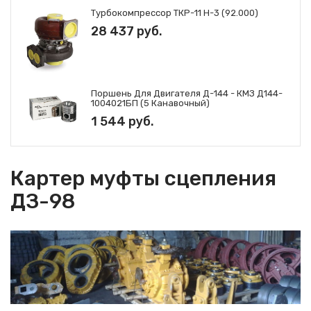
Турбокомпрессор ТКР-11 Н-3 (92.000)
Тормоз стояночный ДЗ-98.10.07.000-
02
28 437 руб.
Трансмиссия Д395В.10.00.000-1
Установка сервомеханизма
Д395В.10.03.000
Цапфа ДЗ-98.10.06.100-1 полумуфта
Поршень Для Двигателя Д-144 - КМЗ Д144-
ДЗ-98А.10.06.183
1004021БП (5 Канавочный)
Шестерня ДЗ-98.10.06.141 шестерня
1 544 руб.
Д395В.10.06.029
Картер муфты сцепления
ДЗ-98