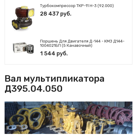
Установка сервомеханизма
Турбокомпрессор ТКР-11 Н-3 (92.000)
Д395В.10.03.000
28 437 руб.
Цапфа ДЗ-98.10.06.100-1 полумуфта
ДЗ-98А.10.06.183
Шестерня ДЗ-98.10.06.141 шестерня
Д395В.10.06.029
Поршень Для Двигателя Д-144 - КМЗ Д144-
1004021БП (5 Канавочный)
1 544 руб.
Вал мультипликатора
Д395.04.050