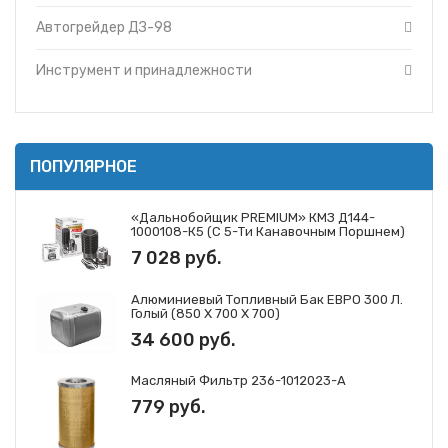
Система охлаждения и разогрева ДЗ-98В5
Автогрейдер ДЗ-98
Система смазки ДЗ-98.38.00.000-01
Топливная система ДЗ-98В.31.00.000-01
Инструмент и принадлежности
Топливная система ДЗ-98В.31.00.000-01
Топливная система ДЗ-98В.31.00.000-07
Топливная система ДЗ-98В9.31.00.000
Топливная система ДЗ-98В9.31.00.000
ПОПУЛЯРНОЕ
Трубопроводы системы охлаждения ДЗ-98
«Дальнобойщик PREMIUM» КМЗ Д144-
1000108-К5 (с 5-Ти Канавочным Поршнем)
7 028 руб.
Алюминиевый Топливный Бак ЕВРО 300 Л.
Голый (850 Х 700 Х 700)
34 600 руб.
Масляный Фильтр 236-1012023-А
779 руб.