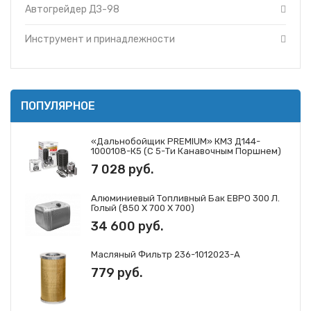
нового образца
Автогрейдер ДЗ-98
ДЗ-98Д.34.00.000
Рама тяговая с отвалом в сборе
Инструмент и принадлежности
Рычаг левый ДЗ-98 в сборе
Рычаг правый ДЗ-98 в сборе
Средний отвал ДЗ-98 нового
образца
ПОПУЛЯРНОЕ
Средний отвал ДЗ-98 старого
образца
«Дальнобойщик PREMIUM» КМЗ Д144-
1000108-К5 (с 5-Ти Канавочным Поршнем)
7 028 руб.
Алюминиевый Топливный Бак ЕВРО 300 Л.
Голый (850 Х 700 Х 700)
34 600 руб.
Масляный Фильтр 236-1012023-А
779 руб.