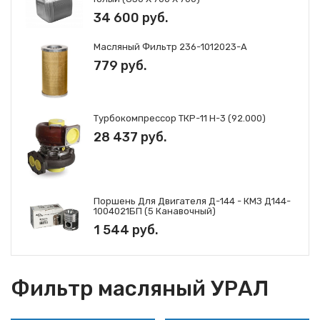
фильтрующие
34 600 руб.
элементы ГАЗ
Фильтры и
фильтрующие
Масляный Фильтр 236-1012023-А
элементы Mann
779 руб.
Фильтры и
фильтрующие
элементы Iveco
Фильтры и
Турбокомпрессор ТКР-11 Н-3 (92.000)
фильтрующие
элементы JCB
28 437 руб.
Поршень Для Двигателя Д-144 - КМЗ Д144-
1004021БП (5 Канавочный)
1 544 руб.
Фильтр масляный УРАЛ