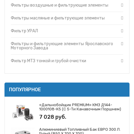
фильтрующие
Фильтры воздушные и фильтрующие элементы
Топливные баки
элементы
Запчасти ДЗ-98
Фильтры и
Фильтры масляные и фильтрующие элементы
фильтрующие
Вкладыши
элементы ММЗ
Утеплители капота
Фильтр УРАЛ
Фильтр УРАЛ
О компании
Фильтры и
фильтрующие
Фильтры и фильтрующие элементы Ярославского
Прайс-листы
элементы МАЗ
Моторного Завода
Доставка
Фильтры и
фильтрующие
Контакты
Фильтр МТЗ тонкой и грубой очистки
элементы
Cummins
Фильтры и
фильтрующие
элементы
Ярославского
ПОПУЛЯРНОЕ
Моторного
Завода
Фильтры и
«Дальнобойщик PREMIUM» КМЗ Д144-
фильтрующие
1000108-К5 (с 5-Ти Канавочным Поршнем)
элементы ЗМЗ
7 028 руб.
Фильтр МТЗ
тонкой и грубой
очистки
Алюминиевый Топливный Бак ЕВРО 300 Л.
Фильтры и
Голый (850 Х 700 Х 700)