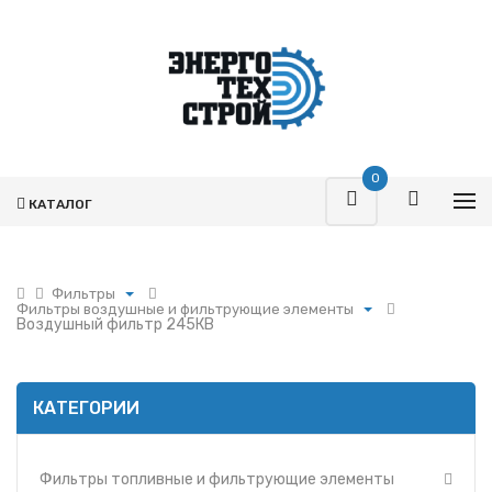
0
КАТАЛОГ
Фильтры
Фильтры воздушные и фильтрующие элементы
Поршневая
Воздушный фильтр 245КВ
Фильтры топливные и фильтрующие элементы
Турбокомпрессоры
Фильтры воздушные и фильтрующие элементы
Запчасти Т-170
Фильтры масляные и фильтрующие элементы
Фильтры
КАТЕГОРИИ
Фильтры и фильтрующие элементы ММЗ
Гидромоторы
Фильтр УРАЛ
Гидрораспределители
Фильтры и фильтрующие элементы МАЗ
Фильтры топливные и фильтрующие элементы
Насосы