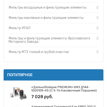
Фильтры и фильтрующие элементы Cummins
Топливные баки
Фильтры воздушные и фильтрующие элементы
Фильтры и фильтрующие элементы Ярославского
Запчасти ДЗ-98
Моторного Завода
Вкладыши
Фильтры и фильтрующие элементы ЗМЗ
Фильтры масляные и фильтрующие элементы
Утеплители капота
Фильтр МТЗ тонкой и грубой очистки
Фильтр УРАЛ
О компании
Фильтры и фильтрующие элементы ГАЗ
Прайс-листы
Фильтры и фильтрующие элементы Mann
Фильтры и фильтрующие элементы Ярославского
Доставка
Фильтры и фильтрующие элементы Iveco
Моторного Завода
Контакты
Фильтры и фильтрующие элементы JCB
Фильтр МТЗ тонкой и грубой очистки
ПОПУЛЯРНОЕ
«Дальнобойщик PREMIUM» КМЗ Д144-
1000108-К5 (с 5-Ти Канавочным Поршнем)
7 028 руб.
Алюминиевый Топливный Бак ЕВРО 300 Л.