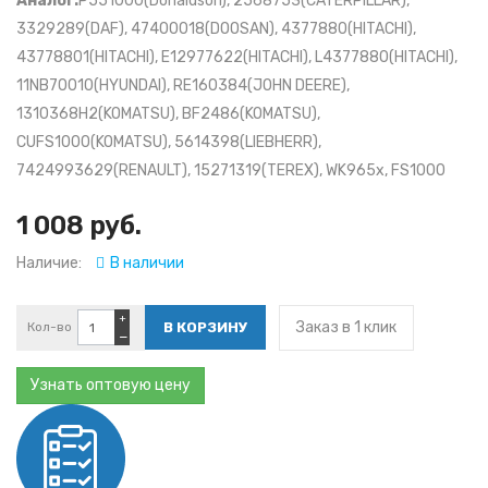
Аналог:
P551000(Donaldson), 2568753(CATERPILLAR),
3329289(DAF), 47400018(DOOSAN), 4377880(HITACHI),
43778801(HITACHI), E12977622(HITACHI), L4377880(HITACHI),
11NB70010(HYUNDAI), RE160384(JOHN DEERE),
1310368H2(KOMATSU), BF2486(KOMATSU),
CUFS1000(KOMATSU), 5614398(LIEBHERR),
7424993629(RENAULT), 15271319(TEREX), WK965x, FS1000
1 008 руб.
Наличие:
В наличии
+
Заказ в 1 клик
Кол-во
−
Узнать оптовую цену