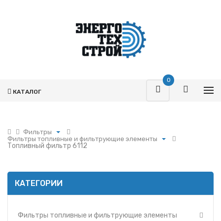
0
КАТАЛОГ
Фильтры
Фильтры топливные и фильтрующие элементы
Поршневая
Топливный фильтр 6112
Фильтры топливные и фильтрующие элементы
Турбокомпрессоры
Фильтры воздушные и фильтрующие элементы
Запчасти Т-170
Фильтры масляные и фильтрующие элементы
Фильтры
КАТЕГОРИИ
Фильтры и фильтрующие элементы ММЗ
Гидромоторы
Фильтр УРАЛ
Гидрораспределители
Фильтры и фильтрующие элементы МАЗ
Фильтры топливные и фильтрующие элементы
Насосы