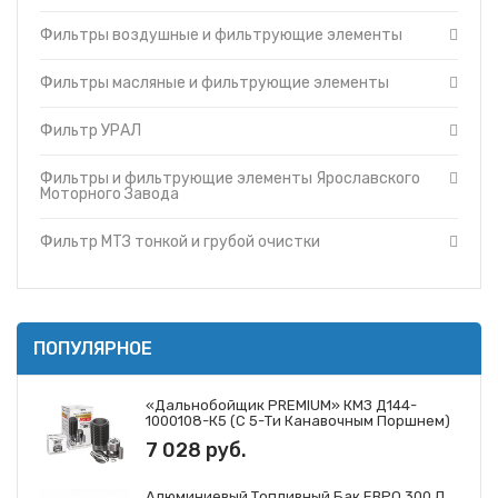
Фильтры и фильтрующие элементы Cummins
Топливные баки
Фильтры воздушные и фильтрующие элементы
Фильтры и фильтрующие элементы Ярославского
Запчасти ДЗ-98
Моторного Завода
Вкладыши
Фильтры и фильтрующие элементы ЗМЗ
Фильтры масляные и фильтрующие элементы
Утеплители капота
Фильтр МТЗ тонкой и грубой очистки
Фильтр УРАЛ
О компании
Фильтры и фильтрующие элементы ГАЗ
Прайс-листы
Фильтры и фильтрующие элементы Mann
Фильтры и фильтрующие элементы Ярославского
Доставка
Фильтры и фильтрующие элементы Iveco
Моторного Завода
Контакты
Фильтры и фильтрующие элементы JCB
Фильтр МТЗ тонкой и грубой очистки
ПОПУЛЯРНОЕ
«Дальнобойщик PREMIUM» КМЗ Д144-
1000108-К5 (с 5-Ти Канавочным Поршнем)
7 028 руб.
Алюминиевый Топливный Бак ЕВРО 300 Л.