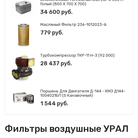
фильтрующие
Голый (850 Х 700 Х 700)
элементы ГАЗ
34 600 руб.
Фильтры и
фильтрующие
элементы Mann
Масляный Фильтр 236-1012023-А
779 руб.
Фильтры и
фильтрующие
элементы Iveco
Фильтры и
фильтрующие
Турбокомпрессор ТКР-11 Н-3 (92.000)
элементы JCB
28 437 руб.
Поршень Для Двигателя Д-144 - КМЗ Д144-
1004021БП (5 Канавочный)
1 544 руб.
Фильтры воздушные УРАЛ