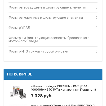
фильтрующие
Топливные баки
элементы
Фильтры воздушные и фильтрующие элементы
Запчасти ДЗ-98
Фильтры и
фильтрующие
Вкладыши
Фильтры масляные и фильтрующие элементы
элементы ММЗ
Утеплители капота
Фильтр УРАЛ
Фильтр УРАЛ
О компании
Фильтры и
фильтрующие
Прайс-листы
элементы МАЗ
Фильтры и фильтрующие элементы Ярославского
Доставка
Моторного Завода
Фильтры и
фильтрующие
Контакты
элементы
Фильтр МТЗ тонкой и грубой очистки
Cummins
Фильтры и
фильтрующие
элементы
Ярославского
Моторного
ПОПУЛЯРНОЕ
Завода
Фильтры и
фильтрующие
«Дальнобойщик PREMIUM» КМЗ Д144-
элементы ЗМЗ
1000108-К5 (с 5-Ти Канавочным Поршнем)
Фильтр МТЗ
7 028 руб.
тонкой и грубой
очистки
Фильтры и
Алюминиевый Топливный Бак ЕВРО 300 Л.