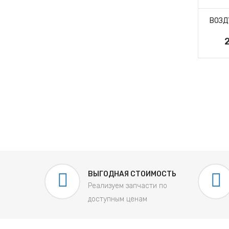
ВОЗД
ЭЛЕМЕНТ
ФИЛЬТРУЮЩИЙ
ОЧИСТКИ ВОЗДУХА
ДФВ 5732
ЭЛЕМЕНТ
389 руб.
ЛЬТРУЮЩИЙ
СТКИ ВОЗДУХА
ДФВ 5729
266 руб.
ВЫГОДНАЯ СТОИМОСТЬ
Реализуем запчасти по
доступным ценам