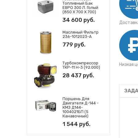
Топливный Бак
ЕВРО 300 Л. Голый
(850 Х 700 Х 700)
34 600 руб.
Доставка
Масляный Фильтр
236-1012023-А
779 руб.
Турбокомпрессор
Низкая ц
ТКР-11 Н-3 (92.000)
28 437 руб.
ЗАДА
Поршень Для
Двигателя Д-144 -
КМЗ Д144-
1004021БП (5
Канавочный)
1 544 руб.