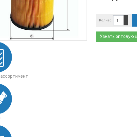
тки
ы ГАЗ
ты Mann
+
Кол-во
−
ы Iveco
ы JCB
Узнать оптовую 
 ассортимент
я