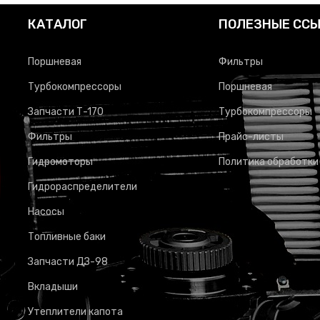
КАТАЛОГ
ПОЛЕЗНЫЕ СС
Поршневая
Фильтры
Турбокомпрессоры
Поршневая
Запчасти Т-170
Турбокомпрессоры
Фильтры
Прайс-листы
Гидромоторы
Политика обработки
Гидрораспределители
Насосы
Топливные баки
Запчасти ДЗ-98
Вкладыши
Утеплители капота