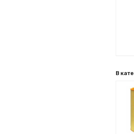
В кат