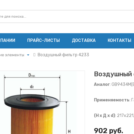
МПАНИИ
ПРАЙС-ЛИСТЫ
ДОСТАВКА
КОНТАКТЫ
Воздушный фильтр 4233
ие элементы
ие элементы
щие элементы
Воздушный 
е элементы
Аналог
: GB9434М(B
ты ММЗ
Применяемость
: 
ты МАЗ
ты Cummins
ы Ярославского
(Н х Д х d)
: 217x22
ы ЗМЗ
902 руб.