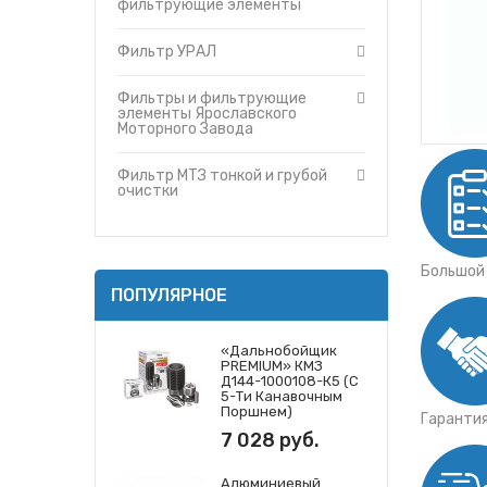
Фильтр МТЗ тонкой и грубой очис
фильтрующие элементы
Утеплители капота
Фильтры и фильтрующие элемент
О компании
Фильтр УРАЛ
Фильтры и фильтрующие элемен
Прайс-листы
Фильтры и фильтрующие элемент
Доставка
Фильтры и фильтрующие
Фильтры и фильтрующие элемент
элементы Ярославского
Контакты
Моторного Завода
Фильтр МТЗ тонкой и грубой
очистки
Большой
ПОПУЛЯРНОЕ
«Дальнобойщик
PREMIUM» КМЗ
Д144-1000108-К5 (с
5-Ти Канавочным
Поршнем)
Гаранти
7 028 руб.
Алюминиевый