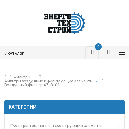
0
КАТАЛОГ
Фильтры
Фильтры воздушные и фильтрующие элементы
Поршневая
Воздушный фильтр 4318-01
Фильтры топливные и фильтрующие элементы
Турбокомпрессоры
Фильтры воздушные и фильтрующие элементы
Запчасти Т-170
Фильтры масляные и фильтрующие элементы
Фильтры
КАТЕГОРИИ
Фильтры и фильтрующие элементы ММЗ
Гидромоторы
Фильтр УРАЛ
Гидрораспределители
Фильтры и фильтрующие элементы МАЗ
Фильтры топливные и фильтрующие элементы
Насосы