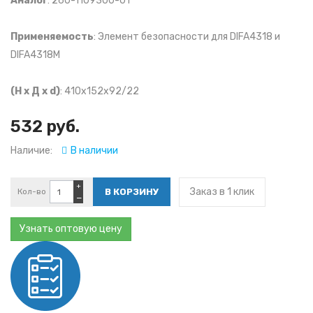
Аналог
: 260-1109300-01
Применяемость
: Элемент безопасности для DIFA4318 и
DIFA4318M
(Н х Д х d)
: 410x152x92/22
532 руб.
Наличие:
В наличии
+
Заказ в 1 клик
Кол-во
−
Узнать оптовую цену