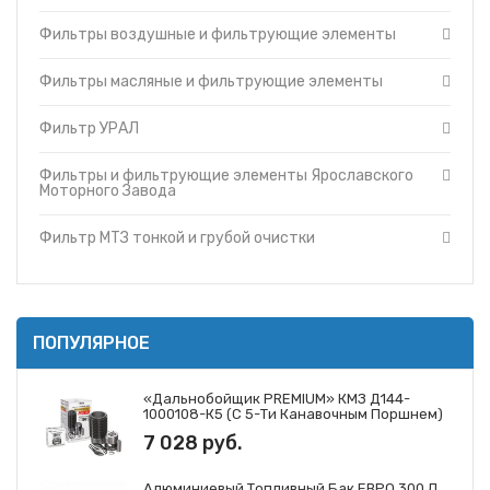
Фильтры и фильтрующие элементы Cummins
Топливные баки
Фильтры воздушные и фильтрующие элементы
Фильтры и фильтрующие элементы Ярославского
Запчасти ДЗ-98
Моторного Завода
Вкладыши
Фильтры и фильтрующие элементы ЗМЗ
Фильтры масляные и фильтрующие элементы
Утеплители капота
Фильтр МТЗ тонкой и грубой очистки
Фильтр УРАЛ
О компании
Фильтры и фильтрующие элементы ГАЗ
Прайс-листы
Фильтры и фильтрующие элементы Mann
Фильтры и фильтрующие элементы Ярославского
Доставка
Фильтры и фильтрующие элементы Iveco
Моторного Завода
Контакты
Фильтры и фильтрующие элементы JCB
Фильтр МТЗ тонкой и грубой очистки
ПОПУЛЯРНОЕ
«Дальнобойщик PREMIUM» КМЗ Д144-
1000108-К5 (с 5-Ти Канавочным Поршнем)
7 028 руб.
Алюминиевый Топливный Бак ЕВРО 300 Л.