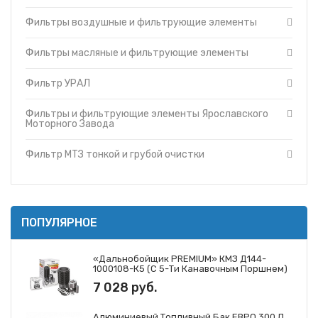
Фильтры и фильтрующие элементы Cummins
Топливные баки
Фильтры воздушные и фильтрующие элементы
Фильтры и фильтрующие элементы Ярославского
Запчасти ДЗ-98
Моторного Завода
Вкладыши
Фильтры и фильтрующие элементы ЗМЗ
Фильтры масляные и фильтрующие элементы
Утеплители капота
Фильтр МТЗ тонкой и грубой очистки
Фильтр УРАЛ
О компании
Фильтры и фильтрующие элементы ГАЗ
Прайс-листы
Фильтры и фильтрующие элементы Mann
Фильтры и фильтрующие элементы Ярославского
Доставка
Фильтры и фильтрующие элементы Iveco
Моторного Завода
Контакты
Фильтры и фильтрующие элементы JCB
Фильтр МТЗ тонкой и грубой очистки
ПОПУЛЯРНОЕ
«Дальнобойщик PREMIUM» КМЗ Д144-
1000108-К5 (с 5-Ти Канавочным Поршнем)
7 028 руб.
Алюминиевый Топливный Бак ЕВРО 300 Л.