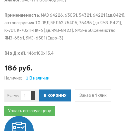
Аналог
: 840-1117.030(40)(ЯМЗ)
Применяемость
: МАЗ 64226, 63031, 54321, 64221 (дв.8421),
автопогрузчик ТО-18Д,БЕЛАЗ 75405, 75485 (дв.ЯМЗ-8421),
К-701, К-702П-ПК-6 (дв.ЯМЗ-8423), ЯМЗ-850,Семейство
ЯМЗ-6561, ЯМЗ-6581 (Евро-3)
(Н х Д х d)
: 146x100x13,4
186 руб.
Наличие:
В наличии
+
Заказ в 1 клик
Кол-во
−
Узнать оптовую цену