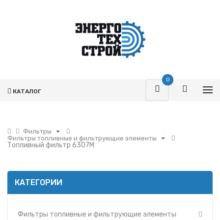
0
КАТАЛОГ
Фильтры
Фильтры топливные и фильтрующие элементы
Поршневая
Топливный фильтр 6307M
Фильтры топливные и фильтрующие элементы
Турбокомпрессоры
Фильтры воздушные и фильтрующие элементы
Запчасти Т-170
Фильтры масляные и фильтрующие элементы
Фильтры
КАТЕГОРИИ
Фильтры и фильтрующие элементы ММЗ
Гидромоторы
Фильтр УРАЛ
Гидрораспределители
Фильтры и фильтрующие элементы МАЗ
Фильтры топливные и фильтрующие элементы
Насосы