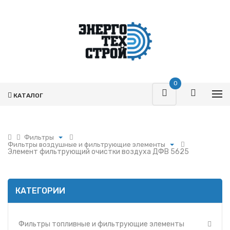
0
КАТАЛОГ
Фильтры
Фильтры воздушные и фильтрующие элементы
Поршневая
Элемент фильтрующий очистки воздуха ДФВ 5625
Фильтры топливные и фильтрующие элементы
Турбокомпрессоры
Фильтры воздушные и фильтрующие элементы
Запчасти Т-170
Фильтры масляные и фильтрующие элементы
Фильтры
КАТЕГОРИИ
Фильтры и фильтрующие элементы ММЗ
Гидромоторы
Фильтр УРАЛ
Гидрораспределители
Фильтры и фильтрующие элементы МАЗ
Фильтры топливные и фильтрующие элементы
Насосы