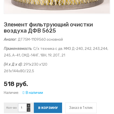
Элемент фильтрующий очистки
воздуха ДФВ 5625
Аналог
:
ДТ75М-1109560 основной
Применяемость
:
С/х техника с дв. ММЗ Д-240, 242, 243,244,
245, А-41, СМД-14НГ, 18Н, 19, 20Т, 21
(Н х Д х d):
291х230 х120
261х144х80/22,5
518 руб.
Наличие:
В наличии
+
Заказ в 1 клик
Кол-во
−