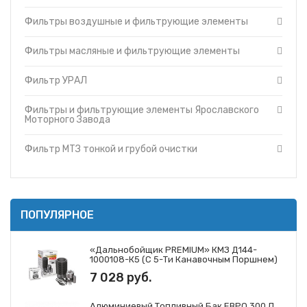
Фильтры и фильтрующие элементы Cummins
Топливные баки
Фильтры воздушные и фильтрующие элементы
Фильтры и фильтрующие элементы Ярославского
Запчасти ДЗ-98
Моторного Завода
Вкладыши
Фильтры и фильтрующие элементы ЗМЗ
Фильтры масляные и фильтрующие элементы
Утеплители капота
Фильтр МТЗ тонкой и грубой очистки
Фильтр УРАЛ
О компании
Фильтры и фильтрующие элементы ГАЗ
Прайс-листы
Фильтры и фильтрующие элементы Mann
Фильтры и фильтрующие элементы Ярославского
Доставка
Фильтры и фильтрующие элементы Iveco
Моторного Завода
Контакты
Фильтры и фильтрующие элементы JCB
Фильтр МТЗ тонкой и грубой очистки
ПОПУЛЯРНОЕ
«Дальнобойщик PREMIUM» КМЗ Д144-
1000108-К5 (с 5-Ти Канавочным Поршнем)
7 028 руб.
Алюминиевый Топливный Бак ЕВРО 300 Л.