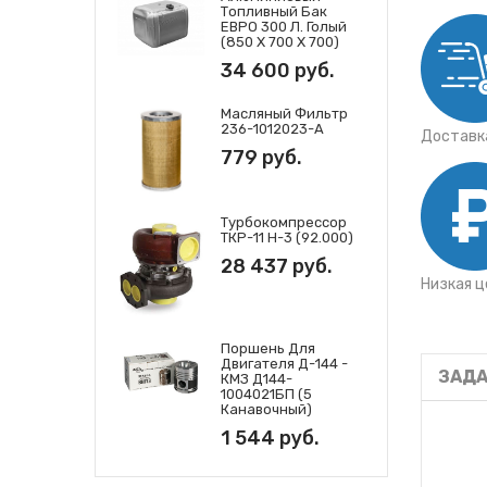
Топливный Бак
ЕВРО 300 Л. Голый
(850 Х 700 Х 700)
34 600 руб.
Масляный Фильтр
236-1012023-А
Доставка
779 руб.
Турбокомпрессор
ТКР-11 Н-3 (92.000)
28 437 руб.
Низкая ц
Поршень Для
Двигателя Д-144 -
ЗАДА
КМЗ Д144-
1004021БП (5
Канавочный)
1 544 руб.