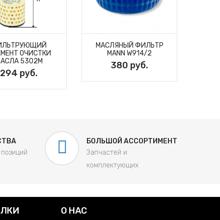
ИЛЬТРУЮЩИЙ
МАСЛЯНЫЙ ФИЛЬТР
Ф
МЕНТ ОЧИСТКИ
MANN W914/2
ЭЛ
АСЛА 5302М
380 руб.
294 руб.
СТВА
БОЛЬШОЙ АССОРТИМЕНТ
 позиций
Запчастей и
комплектующих
ЫЛКИ
О НАС