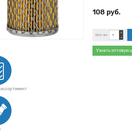
тки
ы ГАЗ
108 руб.
ты Mann
ы Iveco
ы JCB
+
Кол-во
−
Узнать оптовую 
 ассортимент
я