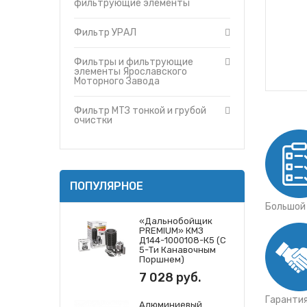
Фильтр МТЗ тонкой и грубой очис
фильтрующие элементы
Утеплители капота
Фильтры и фильтрующие элемент
О компании
Фильтр УРАЛ
Фильтры и фильтрующие элемен
Прайс-листы
Фильтры и фильтрующие элемент
Доставка
Фильтры и фильтрующие
Фильтры и фильтрующие элемент
элементы Ярославского
Контакты
Моторного Завода
Фильтр МТЗ тонкой и грубой
очистки
ПОПУЛЯРНОЕ
Большой
«Дальнобойщик
PREMIUM» КМЗ
Д144-1000108-К5 (с
5-Ти Канавочным
Поршнем)
7 028 руб.
Гаранти
Алюминиевый