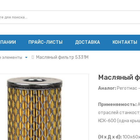
МПАНИИ
ПРАЙС-ЛИСТЫ
ДОСТАВКА
КОНТАКТЫ
Масляный фильтр 5331M
е элементы
ие элементы
щие элементы
Масляный ф
е элементы
Аналог:
Реготмас 
ты ММЗ
Применяемость:
А
ты МАЗ
ты Cummins
отраслей станкост
ы Ярославского
КСК-600 (одна крыш
ы ЗМЗ
(Н х Д х d):
100x60