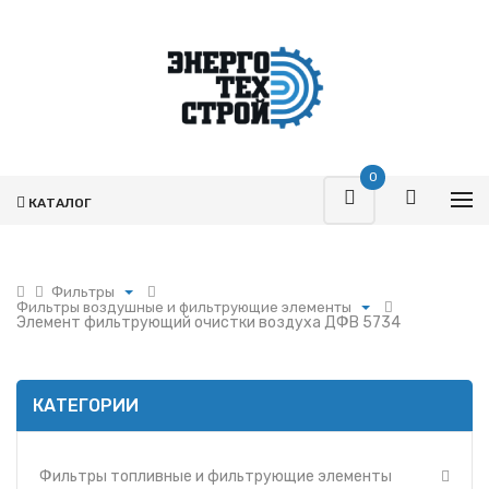
0
КАТАЛОГ
Фильтры
Фильтры воздушные и фильтрующие элементы
Поршневая
Элемент фильтрующий очистки воздуха ДФВ 5734
Фильтры топливные и фильтрующие элементы
Турбокомпрессоры
Фильтры воздушные и фильтрующие элементы
Запчасти Т-170
Фильтры масляные и фильтрующие элементы
Фильтры
КАТЕГОРИИ
Фильтры и фильтрующие элементы ММЗ
Гидромоторы
Фильтр УРАЛ
Гидрораспределители
Фильтры и фильтрующие элементы МАЗ
Фильтры топливные и фильтрующие элементы
Насосы