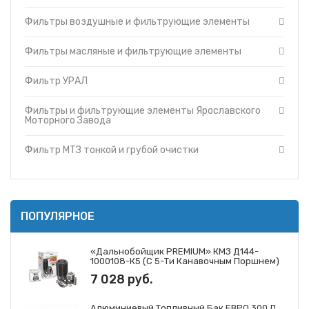
Фильтры и фильтрующие элементы Cummins
Топливные баки
Фильтры воздушные и фильтрующие элементы
Фильтры и фильтрующие элементы Ярославского
Запчасти ДЗ-98
Моторного Завода
Вкладыши
Фильтры и фильтрующие элементы ЗМЗ
Фильтры масляные и фильтрующие элементы
Утеплители капота
Фильтр МТЗ тонкой и грубой очистки
Фильтр УРАЛ
О компании
Фильтры и фильтрующие элементы ГАЗ
Прайс-листы
Фильтры и фильтрующие элементы Mann
Фильтры и фильтрующие элементы Ярославского
Доставка
Фильтры и фильтрующие элементы Iveco
Моторного Завода
Контакты
Фильтры и фильтрующие элементы JCB
Фильтр МТЗ тонкой и грубой очистки
ПОПУЛЯРНОЕ
«Дальнобойщик PREMIUM» КМЗ Д144-
1000108-К5 (с 5-Ти Канавочным Поршнем)
7 028 руб.
Алюминиевый Топливный Бак ЕВРО 300 Л.