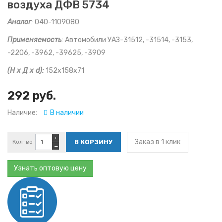
воздуха ДФВ 5734
Аналог
:
040-1109080
Применяемость
:
Автомобили УАЗ-31512, -31514, -3153,
-2206, -3962, -39625, -3909
(Н х Д х d):
152х158х71
292 руб.
Наличие:
В наличии
+
Заказ в 1 клик
Кол-во
−
Узнать оптовую цену