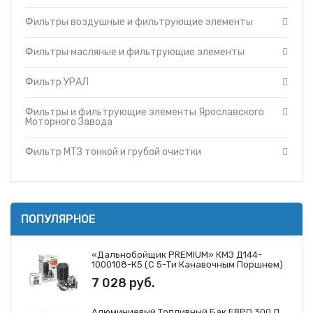
Фильтры и фильтрующие элементы Cummins
Топливные баки
Фильтры воздушные и фильтрующие элементы
Фильтры и фильтрующие элементы Ярославского
Запчасти ДЗ-98
Моторного Завода
Вкладыши
Фильтры и фильтрующие элементы ЗМЗ
Фильтры масляные и фильтрующие элементы
Утеплители капота
Фильтр МТЗ тонкой и грубой очистки
Фильтр УРАЛ
О компании
Фильтры и фильтрующие элементы ГАЗ
Прайс-листы
Фильтры и фильтрующие элементы Mann
Фильтры и фильтрующие элементы Ярославского
Доставка
Фильтры и фильтрующие элементы Iveco
Моторного Завода
Контакты
Фильтры и фильтрующие элементы JCB
Фильтр МТЗ тонкой и грубой очистки
ПОПУЛЯРНОЕ
«Дальнобойщик PREMIUM» КМЗ Д144-
1000108-К5 (с 5-Ти Канавочным Поршнем)
7 028 руб.
Алюминиевый Топливный Бак ЕВРО 300 Л.