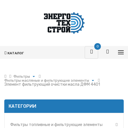
0
КАТАЛОГ
Фильтры
Фильтры масляные и фильтрующие элементы
Поршневая
Элемент фильтрующий очистки масла ДФM 4401
Фильтры топливные и фильтрующие элементы
Турбокомпрессоры
Фильтры воздушные и фильтрующие элементы
Запчасти Т-170
Фильтры масляные и фильтрующие элементы
Фильтры
КАТЕГОРИИ
Фильтры и фильтрующие элементы ММЗ
Гидромоторы
Фильтр УРАЛ
Гидрораспределители
Фильтры и фильтрующие элементы МАЗ
Фильтры топливные и фильтрующие элементы
Насосы