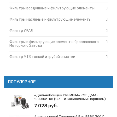
Фильтры и фильтрующие элементы Cummins
Топливные баки
Фильтры воздушные и фильтрующие элементы
Фильтры и фильтрующие элементы Ярославского
Запчасти ДЗ-98
Моторного Завода
Вкладыши
Фильтры и фильтрующие элементы ЗМЗ
Фильтры масляные и фильтрующие элементы
Утеплители капота
Фильтр МТЗ тонкой и грубой очистки
Фильтр УРАЛ
О компании
Фильтры и фильтрующие элементы ГАЗ
Прайс-листы
Фильтры и фильтрующие элементы Mann
Фильтры и фильтрующие элементы Ярославского
Доставка
Фильтры и фильтрующие элементы Iveco
Моторного Завода
Контакты
Фильтры и фильтрующие элементы JCB
Фильтр МТЗ тонкой и грубой очистки
ПОПУЛЯРНОЕ
«Дальнобойщик PREMIUM» КМЗ Д144-
1000108-К5 (с 5-Ти Канавочным Поршнем)
7 028 руб.
Алюминиевый Топливный Бак ЕВРО 300 Л.