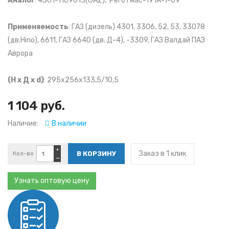
Аналог
: 4301-1109013(GAZ), Реготмас-191А-1-09
Применяемость
: ГАЗ (дизель) 4301, 3306, 52, 53, 33078
(дв.Hino), 6611, ГАЗ 6640 (дв. Д-4), -3309, ГАЗ Валдай ПАЗ
Аврора
(Н х Д х d)
: 295x256x133,5/10,5
1 104 руб.
Наличие:
В наличии
+
Заказ в 1 клик
Кол-во
−
Узнать оптовую цену