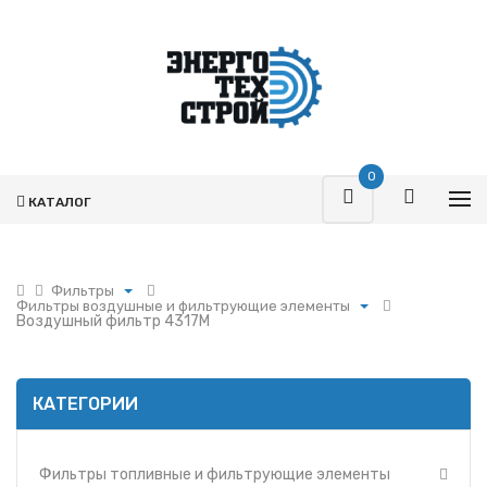
0
КАТАЛОГ
Фильтры
Фильтры воздушные и фильтрующие элементы
Поршневая
Воздушный фильтр 4317M
Фильтры топливные и фильтрующие элементы
Турбокомпрессоры
Фильтры воздушные и фильтрующие элементы
Запчасти Т-170
Фильтры масляные и фильтрующие элементы
Фильтры
КАТЕГОРИИ
Фильтры и фильтрующие элементы ММЗ
Гидромоторы
Фильтр УРАЛ
Гидрораспределители
Фильтры и фильтрующие элементы МАЗ
Фильтры топливные и фильтрующие элементы
Насосы