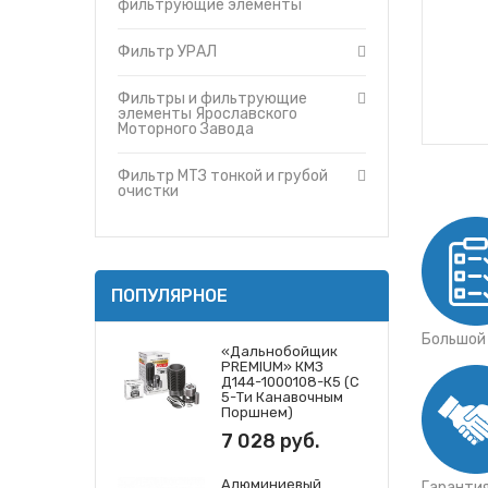
Фильтр МТЗ тонкой и грубой очис
фильтрующие элементы
Утеплители капота
Фильтры и фильтрующие элемент
О компании
Фильтр УРАЛ
Фильтры и фильтрующие элемен
Прайс-листы
Фильтры и фильтрующие элемент
Доставка
Фильтры и фильтрующие
Фильтры и фильтрующие элемент
элементы Ярославского
Контакты
Моторного Завода
Фильтр МТЗ тонкой и грубой
очистки
ПОПУЛЯРНОЕ
Большой
«Дальнобойщик
PREMIUM» КМЗ
Д144-1000108-К5 (с
5-Ти Канавочным
Поршнем)
7 028 руб.
Алюминиевый
Гаранти