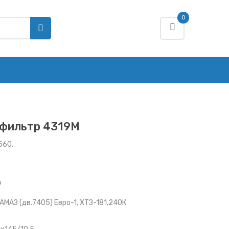
0
фильтр 4319M
5-1109560,
109560,
60 ,
9
КАМАЗ (дв.7405) Евро-1, ХТЗ-181,240К