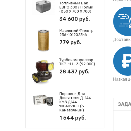
Топливный Бак
ЕВРО 300 Л. Голый
(850 Х 700 Х 700)
34 600 руб.
Масляный Фильтр
236-1012023-А
Доставка
779 руб.
Турбокомпрессор
ТКР-11 Н-3 (92.000)
28 437 руб.
Низкая ц
Поршень Для
Двигателя Д-144 -
КМЗ Д144-
ЗАДА
1004021БП (5
Канавочный)
1 544 руб.