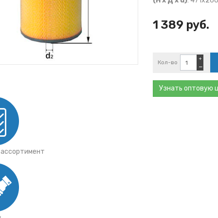
(Н х Д х d)
: 471x26
тки
ы ГАЗ
1 389 руб.
ты Mann
ы Iveco
ы JCB
+
Кол-во
−
Узнать оптовую 
 ассортимент
я