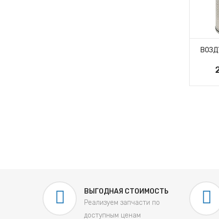
ВОЗДУШНЫЙ ФИЛЬТР
ВОЗД
4319M
ЭЛЕМЕНТ
1 389 руб.
ЛЬТРУЮЩИЙ
СТКИ ВОЗДУХА
ДФВ 5733
595 руб.
ВЫГОДНАЯ СТОИМОСТЬ
Реализуем запчасти по
доступным ценам