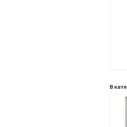
В кат