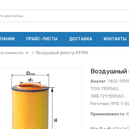
МПАНИИ
ПРАЙС-ЛИСТЫ
ДОСТАВКА
КОНТАКТЫ
Воздушный фильтр 4319M
ие элементы
ие элементы
щие элементы
Воздушный 
е элементы
Аналог
: 740
ты ММЗ
1705-1
ЭФВ 721.11095
ты МАЗ
ты Cummins
Реготмас-191Е-1-0
ы Ярославского
Применяемость
: 
ы ЗМЗ