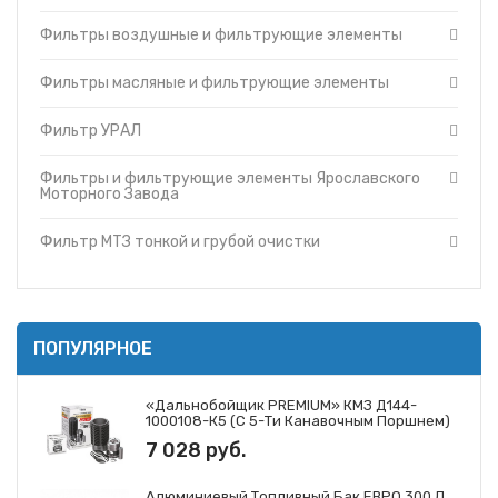
Фильтры и фильтрующие элементы Cummins
Топливные баки
Фильтры воздушные и фильтрующие элементы
Фильтры и фильтрующие элементы Ярославского
Запчасти ДЗ-98
Моторного Завода
Вкладыши
Фильтры и фильтрующие элементы ЗМЗ
Фильтры масляные и фильтрующие элементы
Утеплители капота
Фильтр МТЗ тонкой и грубой очистки
Фильтр УРАЛ
О компании
Фильтры и фильтрующие элементы ГАЗ
Прайс-листы
Фильтры и фильтрующие элементы Mann
Фильтры и фильтрующие элементы Ярославского
Доставка
Фильтры и фильтрующие элементы Iveco
Моторного Завода
Контакты
Фильтры и фильтрующие элементы JCB
Фильтр МТЗ тонкой и грубой очистки
ПОПУЛЯРНОЕ
«Дальнобойщик PREMIUM» КМЗ Д144-
1000108-К5 (с 5-Ти Канавочным Поршнем)
7 028 руб.
Алюминиевый Топливный Бак ЕВРО 300 Л.