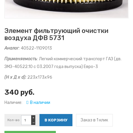
Элемент фильтрующий очистки
воздуха ДФВ 5731
Аналог
:
40522-1109013
Применяемость
:
Легкий коммерческий транспорт ГАЗ (дв.
ЗМЗ-40522.10 с 03.2007 года выпуска) Евро-3
(Н х Д х d):
223х173х96
340 руб.
Наличие:
В наличии
+
Заказ в 1 клик
Кол-во
−